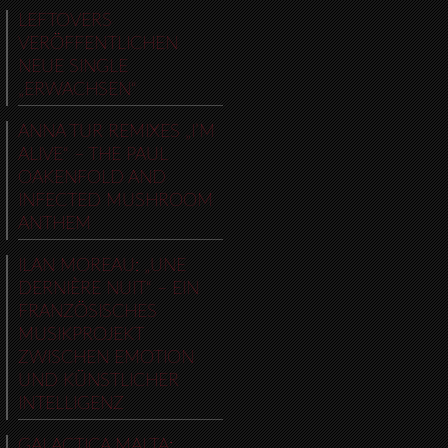
LEFTOVERS
VERÖFFENTLICHEN
NEUE SINGLE
„ERWACHSEN“
ANNA TUR REMIXES „I’M
ALIVE“ – THE PAUL
OAKENFOLD AND
INFECTED MUSHROOM
ANTHEM
ILAN MOREAU: „UNE
DERNIÈRE NUIT“ – EIN
FRANZÖSISCHES
MUSIKPROJEKT
ZWISCHEN EMOTION
UND KÜNSTLICHER
INTELLIGENZ
GALACTICA MALTA: