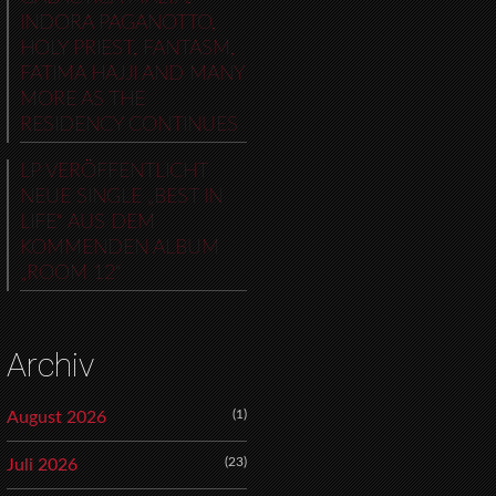
INDORA PAGANOTTO,
HOLY PRIEST, FANTASM,
FATIMA HAJJI AND MANY
MORE AS THE
RESIDENCY CONTINUES
LP VERÖFFENTLICHT
NEUE SINGLE „BEST IN
LIFE“ AUS DEM
KOMMENDEN ALBUM
„ROOM 12“
Archiv
(1)
August 2026
(23)
Juli 2026