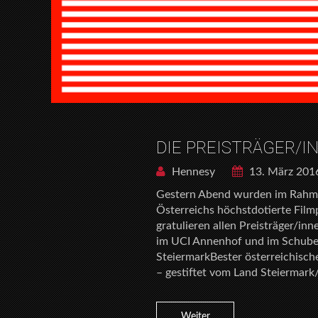
DIE PREISTRÄGER/I
Hennesy
13. März 201
Gestern Abend wurden im Rahme
Österreichs höchstdotierte Film
gratulieren allen Preisträger/in
im UCI Annenhof und im Schuber
SteiermarkBester österreichisc
– gestiftet vom Land Steierma
Weiter