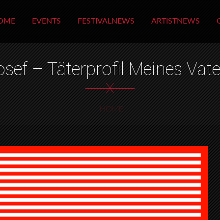
OME
EVENTS
FESTIVALNEWS
ARTISTNEWS
osef – Täterprofil Meines Vate
X
HOME