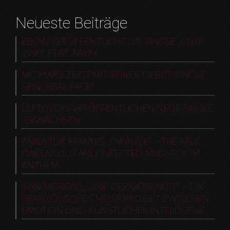
Neueste Beiträge
EBOW VERÖFFENTLICHT DIE SINGLE „CLUB
1990“ FEAT. FAYIM
MC MARS ZEIGT MIT SEINER DEBUT-SINGLE
SEIN „REAL FACE“
LEFTOVERS VERÖFFENTLICHEN NEUE SINGLE
„ERWACHSEN“
ANNA TUR REMIXES „I’M ALIVE“ – THE PAUL
OAKENFOLD AND INFECTED MUSHROOM
ANTHEM
ILAN MOREAU: „UNE DERNIÈRE NUIT“ – EIN
FRANZÖSISCHES MUSIKPROJEKT ZWISCHEN
EMOTION UND KÜNSTLICHER INTELLIGENZ