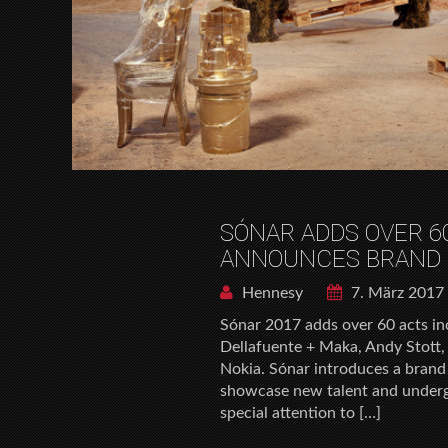
SÓNAR ADDS OVER 60
ANNOUNCES BRAND 
Hennesy
7. März 2017
Sónar 2017 adds over 60 acts i
Dellafuente + Maka, Andy Stott,
Nokia. Sónar introduces a brand 
showcase new talent and undergr
special attention to […]