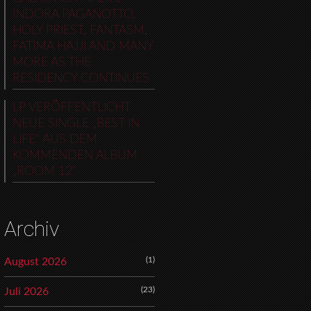
INDORA PAGANOTTO,
HOLY PRIEST, FANTASM,
FATIMA HAJJI AND MANY
MORE AS THE
RESIDENCY CONTINUES
LP VERÖFFENTLICHT
NEUE SINGLE „BEST IN
LIFE“ AUS DEM
KOMMENDEN ALBUM
„ROOM 12“
Archiv
(1)
August 2026
(23)
Juli 2026