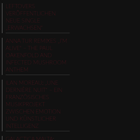
LEFTOVERS
VERÖFFENTLICHEN
NEUE SINGLE
„ERWACHSEN“
ANNA TUR REMIXES „I’M
ALIVE“ – THE PAUL
OAKENFOLD AND
INFECTED MUSHROOM
ANTHEM
ILAN MOREAU: „UNE
DERNIÈRE NUIT“ – EIN
FRANZÖSISCHES
MUSIKPROJEKT
ZWISCHEN EMOTION
UND KÜNSTLICHER
INTELLIGENZ
GALACTICA MALTA: