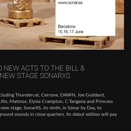
 NEW ACTS TO THE BILL &
NEW STAGE SONARXS
ncluding Thundercat, Cerrone, DAWN, Joe Goddard,
 Jlin, Matmos, Elysia Crampton, C.Tangana and Princess
new stage, SonarXS, its ninth, in Sónar by Day, to
ound sounds in close quarters. Its debut edition will pay