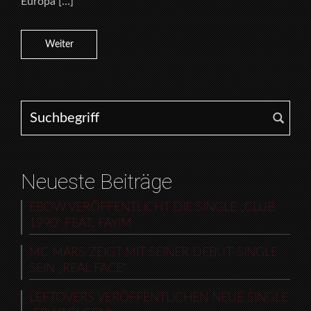
Europa […]
Weiter
Search for:
Neueste Beiträge
EBOW VERÖFFENTLICHT DIE SINGLE „CLUB
1990“ FEAT. FAYIM
MC MARS ZEIGT MIT SEINER DEBUT-SINGLE
SEIN „REAL FACE“
LEFTOVERS VERÖFFENTLICHEN NEUE SINGLE