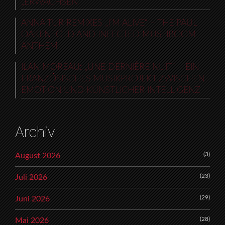
„ERWACHSEN“
ANNA TUR REMIXES „I’M ALIVE“ – THE PAUL
OAKENFOLD AND INFECTED MUSHROOM
ANTHEM
ILAN MOREAU: „UNE DERNIÈRE NUIT“ – EIN
FRANZÖSISCHES MUSIKPROJEKT ZWISCHEN
EMOTION UND KÜNSTLICHER INTELLIGENZ
Archiv
(3)
August 2026
(23)
Juli 2026
(29)
Juni 2026
(28)
Mai 2026