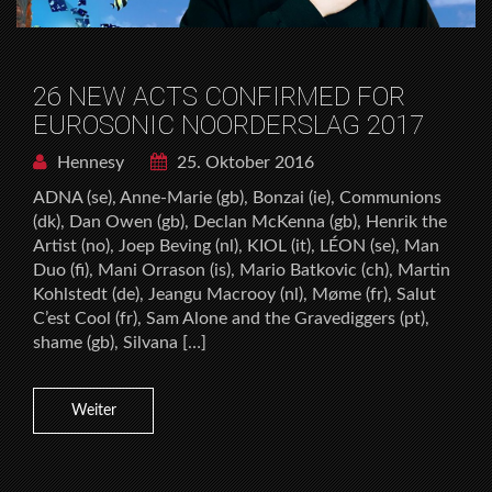
26 NEW ACTS CONFIRMED FOR
EUROSONIC NOORDERSLAG 2017
Hennesy
25. Oktober 2016
ADNA (se), Anne-Marie (gb), Bonzai (ie), Communions
(dk), Dan Owen (gb), Declan McKenna (gb), Henrik the
Artist (no), Joep Beving (nl), KIOL (it), LÉON (se), Man
Duo (fi), Mani Orrason (is), Mario Batkovic (ch), Martin
Kohlstedt (de), Jeangu Macrooy (nl), Møme (fr), Salut
C’est Cool (fr), Sam Alone and the Gravediggers (pt),
shame (gb), Silvana […]
Weiter