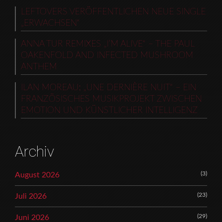
LEFTOVERS VERÖFFENTLICHEN NEUE SINGLE
„ERWACHSEN“
ANNA TUR REMIXES „I’M ALIVE“ – THE PAUL
OAKENFOLD AND INFECTED MUSHROOM
ANTHEM
ILAN MOREAU: „UNE DERNIÈRE NUIT“ – EIN
FRANZÖSISCHES MUSIKPROJEKT ZWISCHEN
EMOTION UND KÜNSTLICHER INTELLIGENZ
Archiv
(3)
August 2026
(23)
Juli 2026
(29)
Juni 2026