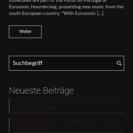
showcases are part of the Focus on Portugal at
Eurosonic Noorderslag, presenting new music from the
south European country. “With Eurosonic […]
Weiter
Search for:
Neueste Beiträge
EBOW VERÖFFENTLICHT DIE SINGLE „CLUB
1990“ FEAT. FAYIM
MC MARS ZEIGT MIT SEINER DEBUT-SINGLE
SEIN „REAL FACE“