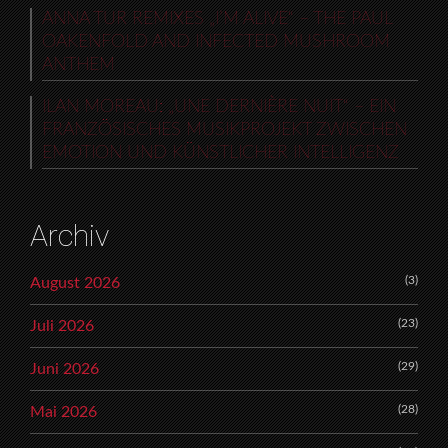
ANNA TUR REMIXES „I’M ALIVE“ – THE PAUL
OAKENFOLD AND INFECTED MUSHROOM
ANTHEM
ILAN MOREAU: „UNE DERNIÈRE NUIT“ – EIN
FRANZÖSISCHES MUSIKPROJEKT ZWISCHEN
EMOTION UND KÜNSTLICHER INTELLIGENZ
Archiv
(3)
August 2026
(23)
Juli 2026
(29)
Juni 2026
(28)
Mai 2026