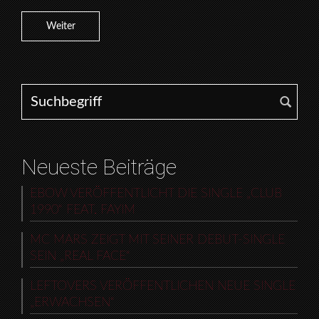
Weiter
Search for:
Neueste Beiträge
EBOW VERÖFFENTLICHT DIE SINGLE „CLUB
1990“ FEAT. FAYIM
MC MARS ZEIGT MIT SEINER DEBUT-SINGLE
SEIN „REAL FACE“
LEFTOVERS VERÖFFENTLICHEN NEUE SINGLE
„ERWACHSEN“