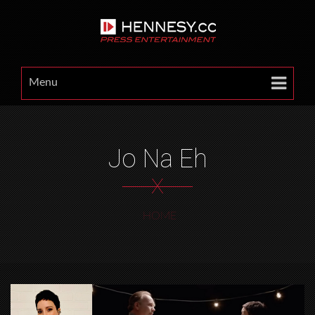
Menu
Jo Na Eh
X
HOME