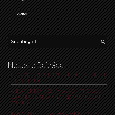
Weiter
Search for:
Neueste Beiträge
LEFTOVERS VERÖFFENTLICHEN NEUE SINGLE
„ERWACHSEN“
ANNA TUR REMIXES „I’M ALIVE“ – THE PAUL
OAKENFOLD AND INFECTED MUSHROOM
ANTHEM
ILAN MOREAU: „UNE DERNIÈRE NUIT“ – EIN