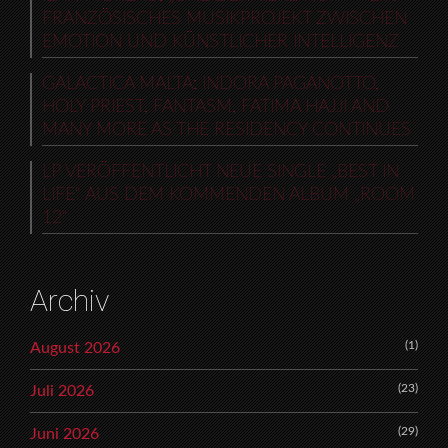
FRANZÖSISCHES MUSIKPROJEKT ZWISCHEN
EMOTION UND KÜNSTLICHER INTELLIGENZ
GALACTICA MALTA: INDORA PAGANOTTO,
HOLY PRIEST, FANTASM, FATIMA HAJJI AND
MANY MORE AS THE RESIDENCY CONTINUES
LP VERÖFFENTLICHT NEUE SINGLE „BEST IN
LIFE“ AUS DEM KOMMENDEN ALBUM „ROOM
12“
Archiv
(1)
August 2026
(23)
Juli 2026
(29)
Juni 2026