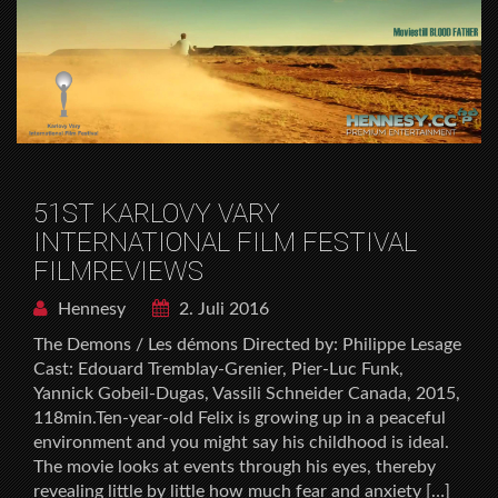
51ST KARLOVY VARY
INTERNATIONAL FILM FESTIVAL
FILMREVIEWS
Hennesy
2. Juli 2016
The Demons / Les démons Directed by: Philippe Lesage
Cast: Edouard Tremblay-Grenier, Pier-Luc Funk,
Yannick Gobeil-Dugas, Vassili Schneider Canada, 2015,
118min.Ten-year-old Felix is growing up in a peaceful
environment and you might say his childhood is ideal.
The movie looks at events through his eyes, thereby
revealing little by little how much fear and anxiety […]