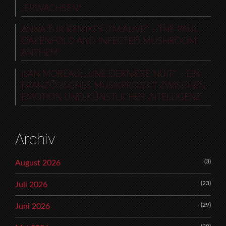
„ERWACHSEN“
ANNA TUR REMIXES „I’M ALIVE“ – THE PAUL
OAKENFOLD AND INFECTED MUSHROOM
ANTHEM
ILAN MOREAU: „UNE DERNIÈRE NUIT“ – EIN
FRANZÖSISCHES MUSIKPROJEKT ZWISCHEN
EMOTION UND KÜNSTLICHER INTELLIGENZ
Archiv
(3)
August 2026
(23)
Juli 2026
(29)
Juni 2026