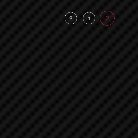
«
2
1