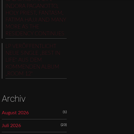
INDORA PAGANOTTO,
HOLY PRIEST, FANTASM,
FATIMA HAJJI AND MANY
MORE AS THE
RESIDENCY CONTINUES
LP VERÖFFENTLICHT
NEUE SINGLE „BEST IN
LIFE“ AUS DEM
KOMMENDEN ALBUM
„ROOM 12“
Archiv
(1)
August 2026
(23)
Juli 2026