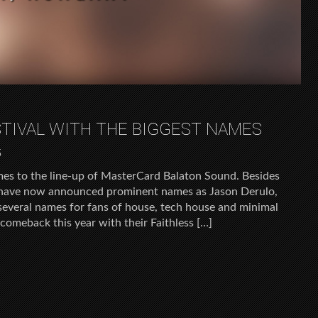
TIVAL WITH THE BIGGEST NAMES
5
mes to the line-up of MasterCard Balaton Sound. Besides
 have now announced prominent names as Jason Derulo,
 several names for fans of house, tech house and minimal
a comeback this year with their Faithless […]