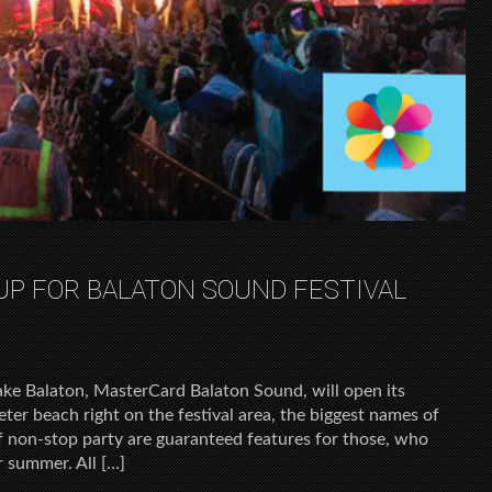
P FOR BALATON SOUND FESTIVAL
ke Balaton, MasterCard Balaton Sound, will open its
eter beach right on the festival area, the biggest names of
f non-stop party are guaranteed features for those, who
r summer. All […]