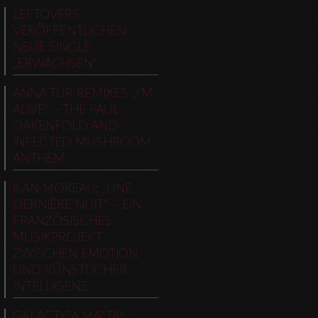
LEFTOVERS
VERÖFFENTLICHEN
NEUE SINGLE
„ERWACHSEN“
ANNA TUR REMIXES „I’M
ALIVE“ – THE PAUL
OAKENFOLD AND
INFECTED MUSHROOM
ANTHEM
ILAN MOREAU: „UNE
DERNIÈRE NUIT“ – EIN
FRANZÖSISCHES
MUSIKPROJEKT
ZWISCHEN EMOTION
UND KÜNSTLICHER
INTELLIGENZ
GALACTICA MALTA: