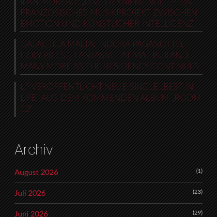
ILAN MOREAU: „UNE DERNIÈRE NUIT“ – EIN
FRANZÖSISCHES MUSIKPROJEKT ZWISCHEN
EMOTION UND KÜNSTLICHER INTELLIGENZ
GALACTICA MALTA: INDORA PAGANOTTO,
HOLY PRIEST, FANTASM, FATIMA HAJJI AND
MANY MORE AS THE RESIDENCY CONTINUES
LP VERÖFFENTLICHT NEUE SINGLE „BEST IN
LIFE“ AUS DEM KOMMENDEN ALBUM „ROOM
12“
Archiv
(1)
August 2026
(23)
Juli 2026
(29)
Juni 2026