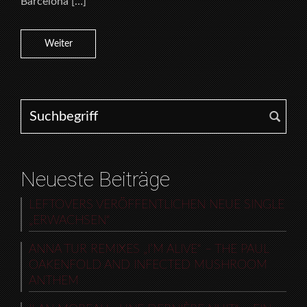
Barcelona […]
Weiter
Search for:
Neueste Beiträge
LEFTOVERS VERÖFFENTLICHEN NEUE SINGLE
„ERWACHSEN“
ANNA TUR REMIXES „I’M ALIVE“ – THE PAUL
OAKENFOLD AND INFECTED MUSHROOM
ANTHEM