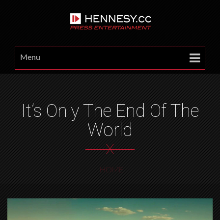
Menu
It’s Only The End Of The
World
X
HOME