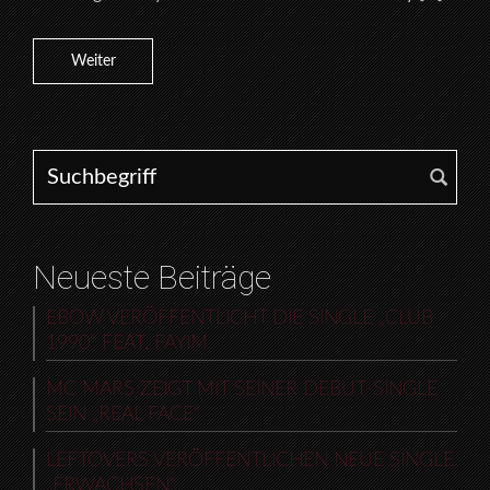
Weiter
Search for:
Neueste Beiträge
EBOW VERÖFFENTLICHT DIE SINGLE „CLUB
1990“ FEAT. FAYIM
MC MARS ZEIGT MIT SEINER DEBUT-SINGLE
SEIN „REAL FACE“
LEFTOVERS VERÖFFENTLICHEN NEUE SINGLE
„ERWACHSEN“