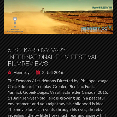
51ST KARLOVY VARY
INTERNATIONAL FILM FESTIVAL
FILMREVIEWS
Hennesy
2. Juli 2016
The Demons / Les démons Directed by: Philippe Lesage
Cast: Edouard Tremblay-Grenier, Pier-Luc Funk,
Yannick Gobeil-Dugas, Vassili Schneider Canada, 2015,
118min.Ten-year-old Felix is growing up in a peaceful
environment and you might say his childhood is ideal.
The movie looks at events through his eyes, thereby
revealing little by little how much fear and anxiety […]