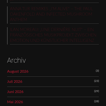
ANNA TUR REMIXES „I’M ALIVE“ – THE PAUL
OAKENFOLD AND INFECTED MUSHROOM
ANTHEM
ILAN MOREAU: „UNE DERNIÈRE NUIT“ – EIN
FRANZÖSISCHES MUSIKPROJEKT ZWISCHEN
EMOTION UND KÜNSTLICHER INTELLIGENZ
Archiv
(3)
August 2026
(23)
Juli 2026
(29)
Juni 2026
(28)
Mai 2026