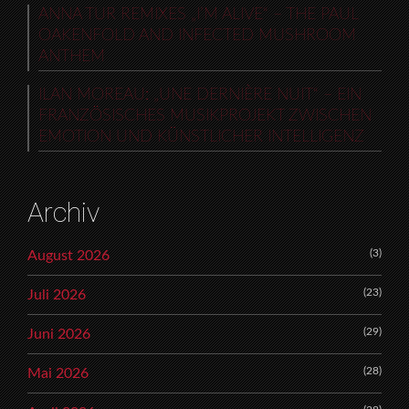
ANNA TUR REMIXES „I’M ALIVE“ – THE PAUL
OAKENFOLD AND INFECTED MUSHROOM
ANTHEM
ILAN MOREAU: „UNE DERNIÈRE NUIT“ – EIN
FRANZÖSISCHES MUSIKPROJEKT ZWISCHEN
EMOTION UND KÜNSTLICHER INTELLIGENZ
Archiv
(3)
August 2026
(23)
Juli 2026
(29)
Juni 2026
(28)
Mai 2026