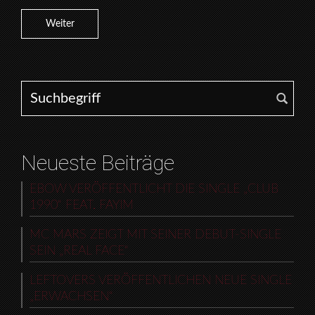
Weiter
Search for:
Neueste Beiträge
EBOW VERÖFFENTLICHT DIE SINGLE „CLUB
1990“ FEAT. FAYIM
MC MARS ZEIGT MIT SEINER DEBUT-SINGLE
SEIN „REAL FACE“
LEFTOVERS VERÖFFENTLICHEN NEUE SINGLE
„ERWACHSEN“