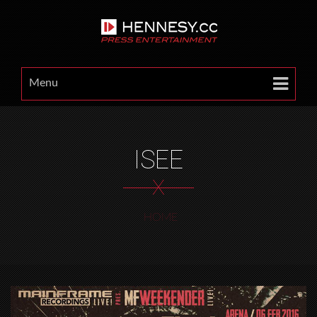
Menu
ISEE
X
HOME