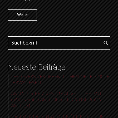
Weiter
Search for:
Neueste Beiträge
LEFTOVERS VERÖFFENTLICHEN NEUE SINGLE
„ERWACHSEN“
ANNA TUR REMIXES „I’M ALIVE“ – THE PAUL
OAKENFOLD AND INFECTED MUSHROOM
ANTHEM
ILAN MOREAU: „UNE DERNIÈRE NUIT“ – EIN