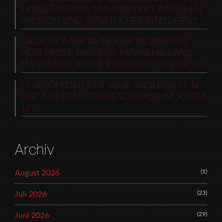
FRANZÖSISCHES MUSIKPROJEKT ZWISCHEN
EMOTION UND KÜNSTLICHER INTELLIGENZ
GALACTICA MALTA: INDORA PAGANOTTO,
HOLY PRIEST, FANTASM, FATIMA HAJJI AND
MANY MORE AS THE RESIDENCY CONTINUES
LP VERÖFFENTLICHT NEUE SINGLE „BEST IN
LIFE“ AUS DEM KOMMENDEN ALBUM „ROOM
12“
Archiv
(1)
August 2026
(23)
Juli 2026
(29)
Juni 2026