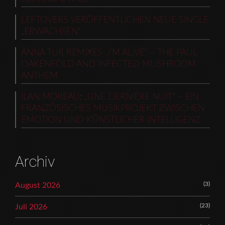
LEFTOVERS VERÖFFENTLICHEN NEUE SINGLE
„ERWACHSEN“
ANNA TUR REMIXES „I’M ALIVE“ – THE PAUL
OAKENFOLD AND INFECTED MUSHROOM
ANTHEM
ILAN MOREAU: „UNE DERNIÈRE NUIT“ – EIN
FRANZÖSISCHES MUSIKPROJEKT ZWISCHEN
EMOTION UND KÜNSTLICHER INTELLIGENZ
Archiv
(3)
August 2026
(23)
Juli 2026