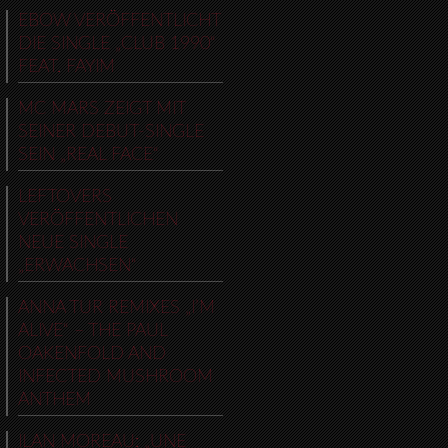
EBOW VERÖFFENTLICHT
DIE SINGLE „CLUB 1990“
FEAT. FAYIM
MC MARS ZEIGT MIT
SEINER DEBUT-SINGLE
SEIN „REAL FACE“
LEFTOVERS
VERÖFFENTLICHEN
NEUE SINGLE
„ERWACHSEN“
ANNA TUR REMIXES „I’M
ALIVE“ – THE PAUL
OAKENFOLD AND
INFECTED MUSHROOM
ANTHEM
ILAN MOREAU: „UNE