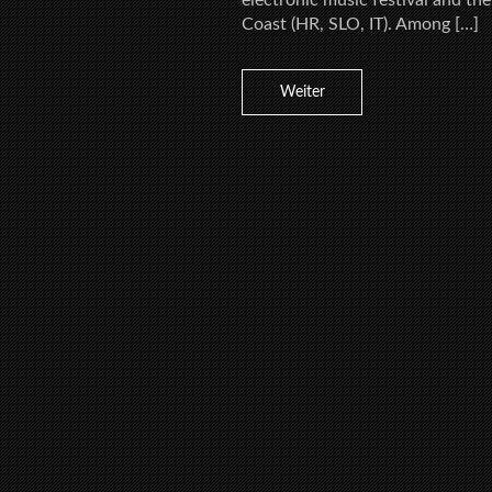
electronic music festival and th
Coast (HR, SLO, IT). Among […]
Weiter