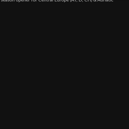
e season opener for Central Europe (AT, D, CH) & Adriatic