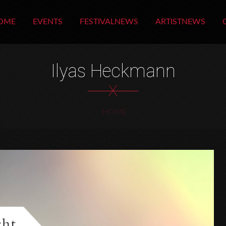
OME
EVENTS
FESTIVALNEWS
ARTISTNEWS
Ilyas Heckmann
X
HOME