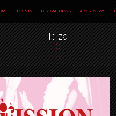
OME
EVENTS
FESTIVALNEWS
ARTISTNEWS
Ibiza
X
HOME