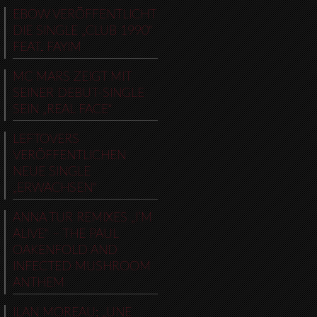
EBOW VERÖFFENTLICHT
DIE SINGLE „CLUB 1990“
FEAT. FAYIM
MC MARS ZEIGT MIT
SEINER DEBUT-SINGLE
SEIN „REAL FACE“
LEFTOVERS
VERÖFFENTLICHEN
NEUE SINGLE
„ERWACHSEN“
ANNA TUR REMIXES „I’M
ALIVE“ – THE PAUL
OAKENFOLD AND
INFECTED MUSHROOM
ANTHEM
ILAN MOREAU: „UNE