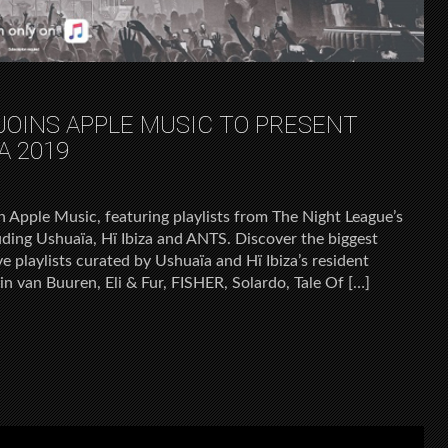
JOINS APPLE MUSIC TO PRESENT
A 2019
n Apple Music, featuring playlists from The Night League’s
ding Ushuaïa, Hï Ibiza and ANTS. Discover the biggest
e playlists curated by Ushuaïa and Hï Ibiza’s resident
in van Buuren, Eli & Fur, FISHER, Solardo, Tale Of […]