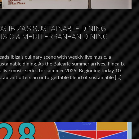
DS IBIZA’S SUSTAINABLE DINING
USIC & MEDITERRANEAN DINING
ads Ibiza’s culinary scene with weekly live music, a
stainable dining. As the Balearic summer arrives, Finca La
s live music series for summer 2025. Beginning today 10
staurant offers an unforgettable blend of sustainable […]