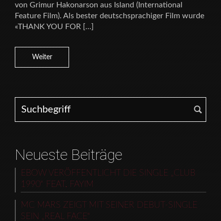
von Grimur Hakonarson aus Island (International
Feature Film). Als bester deutschsprachiger Film wurde
«THANK YOU FOR […]
Weiter
Search for:
Neueste Beiträge
EBOW VERÖFFENTLICHT DIE SINGLE „CLUB
1990“ FEAT. FAYIM
MC MARS ZEIGT MIT SEINER DEBUT-SINGLE
SEIN „REAL FACE“