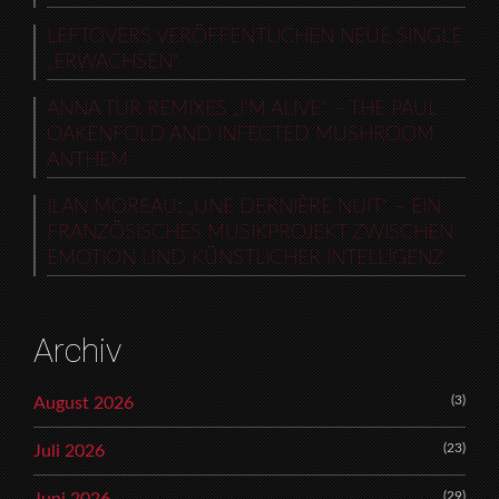
LEFTOVERS VERÖFFENTLICHEN NEUE SINGLE
„ERWACHSEN“
ANNA TUR REMIXES „I’M ALIVE“ – THE PAUL
OAKENFOLD AND INFECTED MUSHROOM
ANTHEM
ILAN MOREAU: „UNE DERNIÈRE NUIT“ – EIN
FRANZÖSISCHES MUSIKPROJEKT ZWISCHEN
EMOTION UND KÜNSTLICHER INTELLIGENZ
Archiv
(3)
August 2026
(23)
Juli 2026
(29)