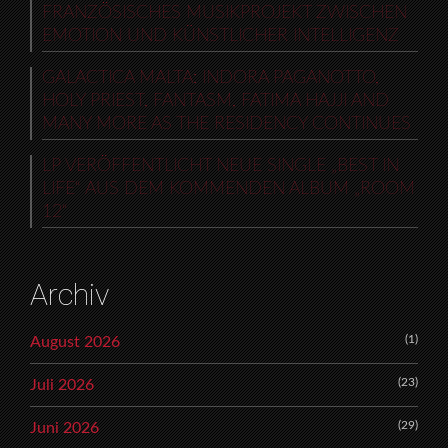
FRANZÖSISCHES MUSIKPROJEKT ZWISCHEN
EMOTION UND KÜNSTLICHER INTELLIGENZ
GALACTICA MALTA: INDORA PAGANOTTO,
HOLY PRIEST, FANTASM, FATIMA HAJJI AND
MANY MORE AS THE RESIDENCY CONTINUES
LP VERÖFFENTLICHT NEUE SINGLE „BEST IN
LIFE“ AUS DEM KOMMENDEN ALBUM „ROOM
12“
Archiv
(1)
August 2026
(23)
Juli 2026
(29)
Juni 2026