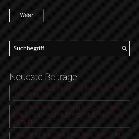
Weiter
Search for:
Neueste Beiträge
LEFTOVERS VERÖFFENTLICHEN NEUE SINGLE
„ERWACHSEN“
ANNA TUR REMIXES „I’M ALIVE“ – THE PAUL
OAKENFOLD AND INFECTED MUSHROOM
ANTHEM
ILAN MOREAU: „UNE DERNIÈRE NUIT“ – EIN