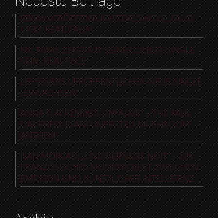
Neueste Beiträge
EBOW VERÖFFENTLICHT DIE SINGLE „CLUB
1990“ FEAT. FAYIM
MC MARS ZEIGT MIT SEINER DEBUT-SINGLE
SEIN „REAL FACE“
LEFTOVERS VERÖFFENTLICHEN NEUE SINGLE
„ERWACHSEN“
ANNA TUR REMIXES „I’M ALIVE“ – THE PAUL
OAKENFOLD AND INFECTED MUSHROOM
ANTHEM
ILAN MOREAU: „UNE DERNIÈRE NUIT“ – EIN
FRANZÖSISCHES MUSIKPROJEKT ZWISCHEN
EMOTION UND KÜNSTLICHER INTELLIGENZ