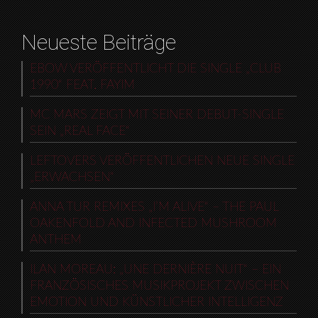
Neueste Beiträge
EBOW VERÖFFENTLICHT DIE SINGLE „CLUB
1990“ FEAT. FAYIM
MC MARS ZEIGT MIT SEINER DEBUT-SINGLE
SEIN „REAL FACE“
LEFTOVERS VERÖFFENTLICHEN NEUE SINGLE
„ERWACHSEN“
ANNA TUR REMIXES „I’M ALIVE“ – THE PAUL
OAKENFOLD AND INFECTED MUSHROOM
ANTHEM
ILAN MOREAU: „UNE DERNIÈRE NUIT“ – EIN
FRANZÖSISCHES MUSIKPROJEKT ZWISCHEN
EMOTION UND KÜNSTLICHER INTELLIGENZ