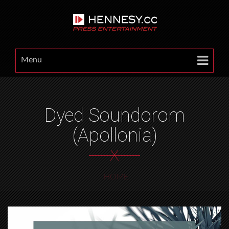
Menu
Dyed Soundorom
(Apollonia)
X
HOME