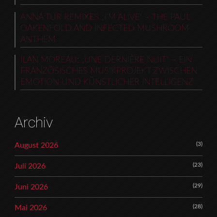
ANNA TUR REMIXES „I’M ALIVE“ – THE PAUL
OAKENFOLD AND INFECTED MUSHROOM
ANTHEM
ILAN MOREAU: „UNE DERNIÈRE NUIT“ – EIN
FRANZÖSISCHES MUSIKPROJEKT ZWISCHEN
EMOTION UND KÜNSTLICHER INTELLIGENZ
Archiv
(3)
August 2026
(23)
Juli 2026
(29)
Juni 2026
(28)
Mai 2026