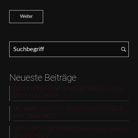
Weiter
Search for:
Neueste Beiträge
EBOW VERÖFFENTLICHT DIE SINGLE „CLUB
1990“ FEAT. FAYIM
MC MARS ZEIGT MIT SEINER DEBUT-SINGLE
SEIN „REAL FACE“
LEFTOVERS VERÖFFENTLICHEN NEUE SINGLE
„ERWACHSEN“