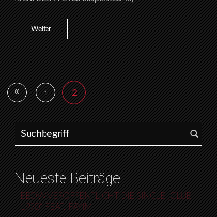
Weiter
«
2
1
Search for:
Neueste Beiträge
EBOW VERÖFFENTLICHT DIE SINGLE „CLUB
1990“ FEAT. FAYIM