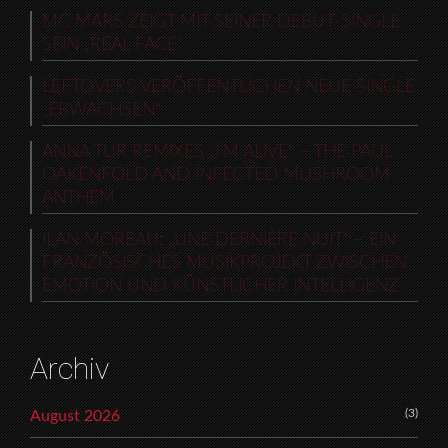
MC MARS ZEIGT MIT SEINER DEBUT-SINGLE
SEIN „REAL FACE“
LEFTOVERS VERÖFFENTLICHEN NEUE SINGLE
„ERWACHSEN“
ANNA TUR REMIXES „I’M ALIVE“ – THE PAUL
OAKENFOLD AND INFECTED MUSHROOM
ANTHEM
ILAN MOREAU: „UNE DERNIÈRE NUIT“ – EIN
FRANZÖSISCHES MUSIKPROJEKT ZWISCHEN
EMOTION UND KÜNSTLICHER INTELLIGENZ
Archiv
(3)
August 2026