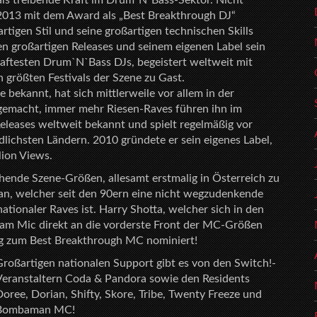
ls treibende Kraft im Drum`N`Bass-Sektor. Nicht
 2013 mit dem Award als „Best Breakthrough DJ“
artigen Stil und seine großartigen technischen Skills
nen großartigen Releases und seinem eigenen Label sein
haftesten Drum`N`Bass DJs, begeistert weltweit mit
 größten Festivals der Szene zu Gast.
bekannt, hat sich mittlerweile vor allem in der
emacht, immer mehr Riesen-Raves führen ihn im
leases weltweit bekannt und spielt regelmäßig vor
ichsten Ländern. 2010 gründete er sein eigenes Label,
lion Views.
ende Szene-Größen, allesamt erstmalig in Österreich zu
an, welcher seit den 90ern eine nicht wegzudenkende
tionaler Raves ist. Harry Shotta, welcher sich in den
s am Mic direkt an die vorderste Front der MC-Größen
ig zum Best Breakthrough MC nominiert!
Großartigen nationalen Support gibt es von den Switch!-
Veranstaltern Coda & Pandora sowie den Residents
oree, Dorian, Shifty, Skore, Tribe, Twenty Freeze und
Bombaman MC!