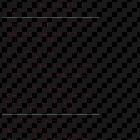
LEFTOVERS VERÖFFENTLICHEN
NEUE SINGLE „ERWACHSEN“
ANNA TUR REMIXES „I’M ALIVE“ – THE
PAUL OAKENFOLD AND INFECTED
MUSHROOM ANTHEM
ILAN MOREAU: „UNE DERNIÈRE NUIT“
– EIN FRANZÖSISCHES
MUSIKPROJEKT ZWISCHEN EMOTION
UND KÜNSTLICHER INTELLIGENZ
GALACTICA MALTA: INDORA
PAGANOTTO, HOLY PRIEST, FANTASM,
FATIMA HAJJI AND MANY MORE AS
THE RESIDENCY CONTINUES
LP VERÖFFENTLICHT NEUE SINGLE
„BEST IN LIFE“ AUS DEM
KOMMENDEN ALBUM „ROOM 12“