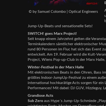
© by Samuel Colombo | Optical Engineers
Jump-Up-Beats und sensationelle Sets!
SWITCH! goes Marx Project!
Seit knapp einem Jahrzehnt gelten die Veranst
Terminkalendern sämtlicher elektronischer Musi
rund 80 Personen im Fluc hat sich das Event 
entwickelt. Am 19. Februar wird die Kult-Veran
Project, Wiens Pop-up-Club in der Marx Halle, 
Winter-Festival in der Marx Halle
Mit elektronischen Beats in den Ohren, Bass i
größtes Indoor-JumpUp-Festival zu einem außer
international hochkarätige Acts sorgen für ein
Performances! Mit dabei: DJ GUV, Hizzleguy, Le
Grandiose Acts
Sub Zero
aus Hype´s Jump-Up-Schmiede „Playaz R