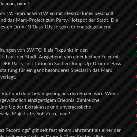
Eksman, uvm.!
Am 19. Februar wird Wien mit Elektro-Tunes beschallt
und das Marx-Project zum Party-Hotspot der Stadt. Die
besten Drum´N´Bass-DJs sorgen für energiegeladene
altungen von SWITCH! als Fixpunkt in den
k-Fans der Stadt. Ausgehend von einer kleinen Feier mit
zu DER Party-Institution in Sachen Jump-Up-Drum´n´Bass
staltung für ein ganz besonderes Special in das Marx
verlegt.
m Blut und dem Lieblingssong aus den Boxen wird Wiens
gewöhnlich einzigartigem Erlebnis! Zahlreiche
 Line-Up der Extraklasse und unvergessliche
vela, Majistrate, Sub Zero, uvm.!
ecordings“ gilt seit fast einem Jahrzehnt als einer der