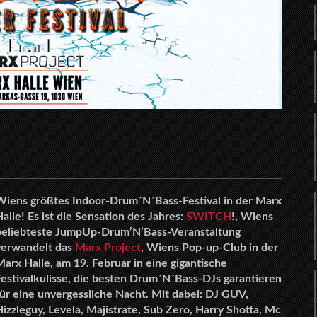
Wiens größtes Indoor-Drum´N´Bass-Festival in der Marx
Halle!
Es ist die Sensation des Jahres:
SWITCH
!, Wiens
beliebteste JumpUp-Drum’N’Bass-Veranstaltung
verwandelt das
Marx Project
, Wiens Pop-up-Club in der
Marx Halle, am 19. Februar in eine gigantische
Festivalkulisse, die besten Drum´N´Bass-DJs garantieren
für eine unvergessliche Nacht. Mit dabei: DJ GUV,
Hizzleguy, Levela, Majistrate, Sub Zero, Harry Shotta, Mc