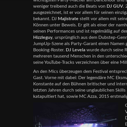
wichtigsten Party-Macher am Dancefloor und a
weniger treibend auch die Beats von
DJ GUV
.
ausgezeichnet, ist er vor allem für seinen einzig
bekannt. DJ
Majistrate
stellt vor allem mit sei
Können unter Beweis. Er gilt als einer der nam
seinen Performances und ist regelmäßig auf den
Hizzleguy
, ursprünglich aus dem Dubstep-Genre 
JumpUp-Szene als Party-Garant einen Namen g
Booking-Roster.
DJ Levela
wurde durch seine Re
mehreren tausend Menschen in den unterschiedl
seine YouTube-Tracks verzeichnen über eine Mil
An den Mics überzeugen dem Festival entsprech
Gast. Vorne mit dabei: Der legendäre MC Eksm
Konstante auf den Bühnen britischer und interna
letzten Jahren durch seine unglaublichen Skill
katapultiert hat, sowie MC Azza, 2015 erstmal
D