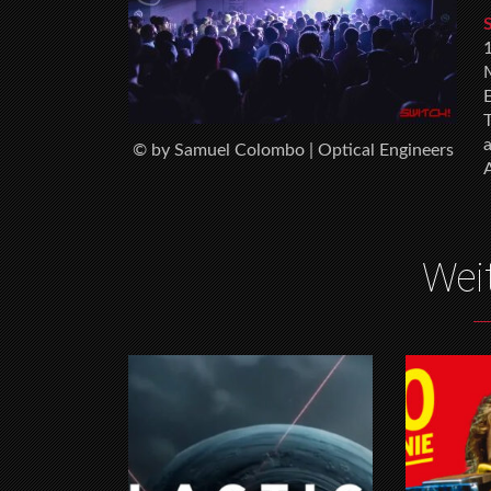
M
E
© by Samuel Colombo | Optical Engineers
Wei