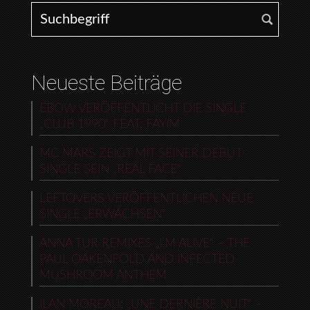
Search for:
Neueste Beiträge
EBOW VERÖFFENTLICHT DIE SINGLE
„CLUB 1990“ FEAT. FAYIM
MC MARS ZEIGT MIT SEINER DEBUT-
SINGLE SEIN „REAL FACE“
LEFTOVERS VERÖFFENTLICHEN NEUE
SINGLE „ERWACHSEN“
ANNA TUR REMIXES „I’M ALIVE“ – THE
PAUL OAKENFOLD AND INFECTED
MUSHROOM ANTHEM
ILAN MOREAU: „UNE DERNIÈRE NUIT“ –