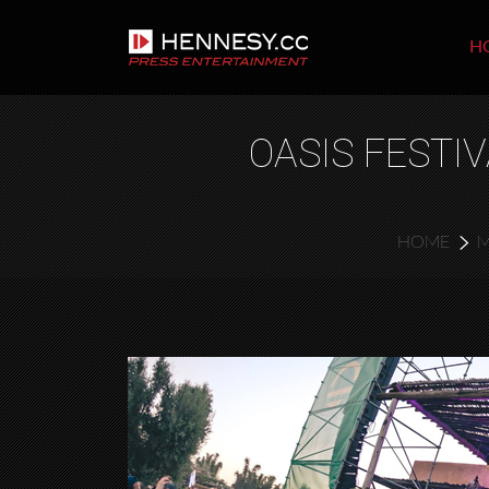
H
OASIS FESTI
HOME
M