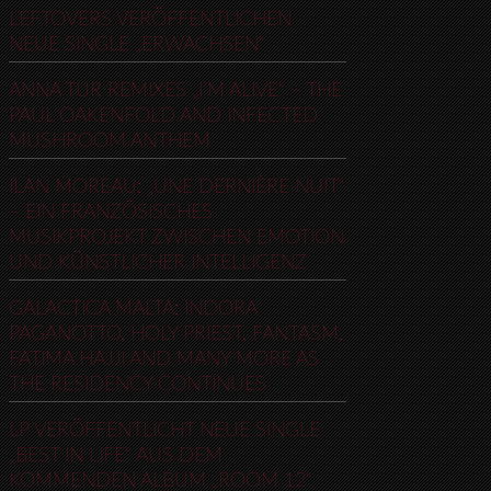
LEFTOVERS VERÖFFENTLICHEN
NEUE SINGLE „ERWACHSEN“
ANNA TUR REMIXES „I’M ALIVE“ – THE
PAUL OAKENFOLD AND INFECTED
MUSHROOM ANTHEM
ILAN MOREAU: „UNE DERNIÈRE NUIT“
– EIN FRANZÖSISCHES
MUSIKPROJEKT ZWISCHEN EMOTION
UND KÜNSTLICHER INTELLIGENZ
GALACTICA MALTA: INDORA
PAGANOTTO, HOLY PRIEST, FANTASM,
FATIMA HAJJI AND MANY MORE AS
THE RESIDENCY CONTINUES
LP VERÖFFENTLICHT NEUE SINGLE
„BEST IN LIFE“ AUS DEM
KOMMENDEN ALBUM „ROOM 12“