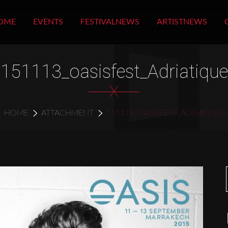
OME
EVENTS
FESTIVALNEWS
ARTISTNEWS
151113_oasisfest_Adriatique
X
HOME
ATTACHMENT
151113_OASISFEST_ADRIATIQUE