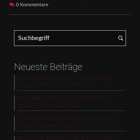
0 Kommentare
Search for:
Neueste Beiträge
EBOW VERÖFFENTLICHT DIE SINGLE
„CLUB 1990“ FEAT. FAYIM
MC MARS ZEIGT MIT SEINER DEBUT-
SINGLE SEIN „REAL FACE“
LEFTOVERS VERÖFFENTLICHEN NEUE
SINGLE „ERWACHSEN“
ANNA TUR REMIXES „I’M ALIVE“ – THE