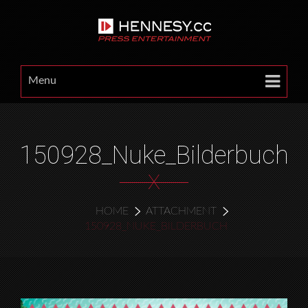
Menu
150928_Nuke_Bilderbuch
X
HOME
ATTACHMENT
150928_NUKE_BILDERBUCH