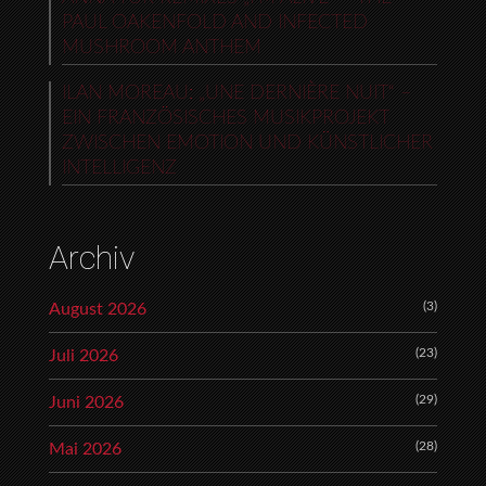
PAUL OAKENFOLD AND INFECTED
MUSHROOM ANTHEM
ILAN MOREAU: „UNE DERNIÈRE NUIT“ –
EIN FRANZÖSISCHES MUSIKPROJEKT
ZWISCHEN EMOTION UND KÜNSTLICHER
INTELLIGENZ
Archiv
(3)
August 2026
(23)
Juli 2026
(29)
Juni 2026
(28)
Mai 2026