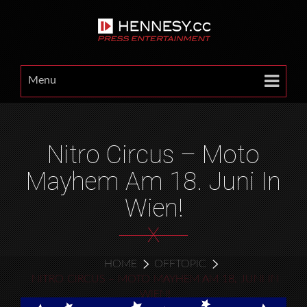
Menu
Nitro Circus – Moto
Mayhem Am 18. Juni In
Wien!
X
HOME
OFFTOPIC
NITRO CIRCUS – MOTO MAYHEM AM 18. JUNI IN
WIEN!