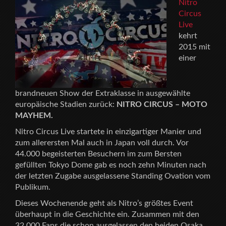
Nitro
Circus
Live
kehrt
2015 mit
einer
brandneuen Show der Extraklasse in ausgewählte
europäische Stadien zurück:
NITRO CIRCUS – MOTO
MAYHEM.
Nitro Circus Live startete in einzigartiger Manier und
zum allerersten Mal auch in Japan voll durch. Vor
44.000 begeisterten Besuchern im zum Bersten
gefüllten Tokyo Dome gab es noch zehn Minuten nach
der letzten Zugabe ausgelassene Standing Ovation vom
Publikum.
Dieses Wochenende geht als Nitro’s größtes Event
überhaupt in die Geschichte ein. Zusammen mit den
32.000 Fans die schon ausgelassen den beiden Osaka