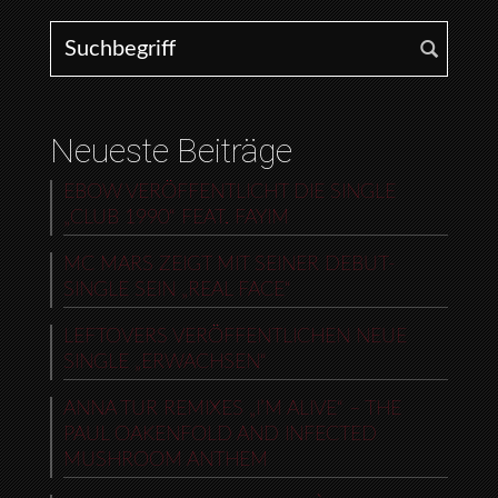
Search for:
Neueste Beiträge
EBOW VERÖFFENTLICHT DIE SINGLE
„CLUB 1990“ FEAT. FAYIM
MC MARS ZEIGT MIT SEINER DEBUT-
SINGLE SEIN „REAL FACE“
LEFTOVERS VERÖFFENTLICHEN NEUE
SINGLE „ERWACHSEN“
ANNA TUR REMIXES „I’M ALIVE“ – THE
PAUL OAKENFOLD AND INFECTED
MUSHROOM ANTHEM