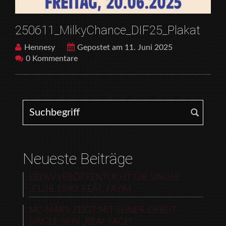
250611_MilkyChance_DIF25_Plakat
Hennesy
Gepostet am 11. Juni 2025
0 Kommentare
Search for:
Neueste Beiträge
EBOW VERÖFFENTLICHT DIE SINGLE
„CLUB 1990“ FEAT. FAYIM
MC MARS ZEIGT MIT SEINER DEBUT-
SINGLE SEIN „REAL FACE“