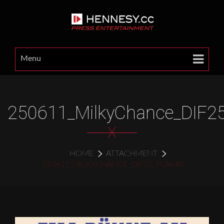
Menu
250611_MilkyChance_DIF25
X
HOME
ATTACHMENT
250611_MILKYCHANCE_DIF25_PLAKAT