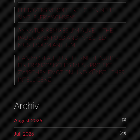
LEFTOVERS VERÖFFENTLICHEN NEUE
SINGLE „ERWACHSEN“
ANNA TUR REMIXES „I’M ALIVE“ – THE
PAUL OAKENFOLD AND INFECTED
MUSHROOM ANTHEM
ILAN MOREAU: „UNE DERNIÈRE NUIT“ –
EIN FRANZÖSISCHES MUSIKPROJEKT
ZWISCHEN EMOTION UND KÜNSTLICHER
INTELLIGENZ
Archiv
(3)
August 2026
(23)
Juli 2026