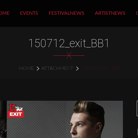
OME
EVENTS
FESTIVALNEWS
ARTISTNEWS
150712_exit_BB1
X
HOME
ATTACHMENT
150712_EXIT_BB1