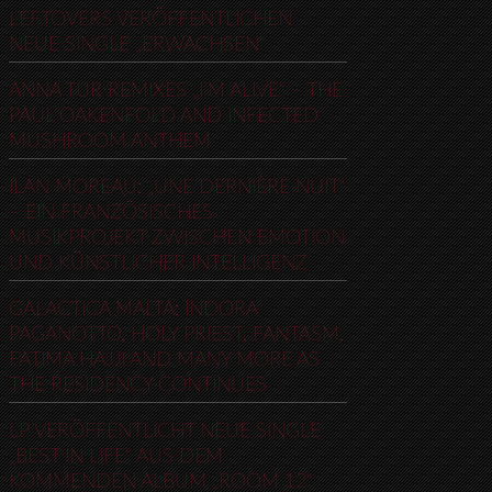
LEFTOVERS VERÖFFENTLICHEN
NEUE SINGLE „ERWACHSEN“
ANNA TUR REMIXES „I’M ALIVE“ – THE
PAUL OAKENFOLD AND INFECTED
MUSHROOM ANTHEM
ILAN MOREAU: „UNE DERNIÈRE NUIT“
– EIN FRANZÖSISCHES
MUSIKPROJEKT ZWISCHEN EMOTION
UND KÜNSTLICHER INTELLIGENZ
GALACTICA MALTA: INDORA
PAGANOTTO, HOLY PRIEST, FANTASM,
FATIMA HAJJI AND MANY MORE AS
THE RESIDENCY CONTINUES
LP VERÖFFENTLICHT NEUE SINGLE
„BEST IN LIFE“ AUS DEM
KOMMENDEN ALBUM „ROOM 12“