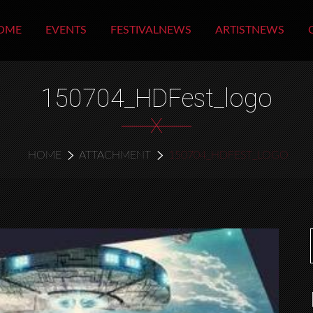
OME
EVENTS
FESTIVALNEWS
ARTISTNEWS
150704_HDFest_logo
X
HOME
ATTACHMENT
150704_HDFEST_LOGO