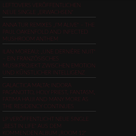
LEFTOVERS VERÖFFENTLICHEN
NEUE SINGLE „ERWACHSEN“
ANNA TUR REMIXES „I’M ALIVE“ – THE
PAUL OAKENFOLD AND INFECTED
MUSHROOM ANTHEM
ILAN MOREAU: „UNE DERNIÈRE NUIT“
– EIN FRANZÖSISCHES
MUSIKPROJEKT ZWISCHEN EMOTION
UND KÜNSTLICHER INTELLIGENZ
GALACTICA MALTA: INDORA
PAGANOTTO, HOLY PRIEST, FANTASM,
FATIMA HAJJI AND MANY MORE AS
THE RESIDENCY CONTINUES
LP VERÖFFENTLICHT NEUE SINGLE
„BEST IN LIFE“ AUS DEM
KOMMENDEN ALBUM „ROOM 12“