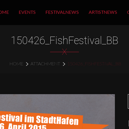
OME
EVENTS
FESTIVALNEWS
ARTISTNEWS
150426_FishFestival_BB
X
HOME
ATTACHMENT
150426_FISHFESTIVAL_BB