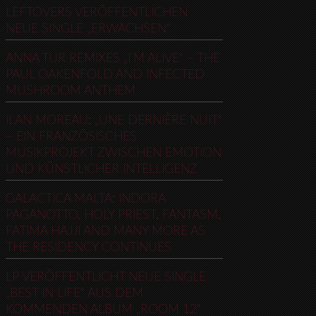
LEFTOVERS VERÖFFENTLICHEN
NEUE SINGLE „ERWACHSEN“
ANNA TUR REMIXES „I’M ALIVE“ – THE
PAUL OAKENFOLD AND INFECTED
MUSHROOM ANTHEM
ILAN MOREAU: „UNE DERNIÈRE NUIT“
– EIN FRANZÖSISCHES
MUSIKPROJEKT ZWISCHEN EMOTION
UND KÜNSTLICHER INTELLIGENZ
GALACTICA MALTA: INDORA
PAGANOTTO, HOLY PRIEST, FANTASM,
FATIMA HAJJI AND MANY MORE AS
THE RESIDENCY CONTINUES
LP VERÖFFENTLICHT NEUE SINGLE
„BEST IN LIFE“ AUS DEM
KOMMENDEN ALBUM „ROOM 12“