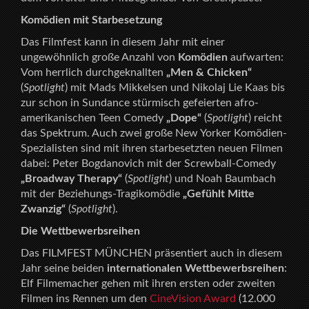
Komödien mit Starbesetzung
Das Filmfest kann in diesem Jahr mit einer
ungewöhnlich große Anzahl von
Komödien
aufwarten:
Vom herrlich durchgeknallten
„Men & Chicken“
(
Spotlight
) mit Mads Mikkelsen und Nikolaj Lie Kaas bis
zur schon in Sundance stürmisch gefeierten afro-
amerikanischen Teen Comedy
„Dope“
(
Spotlight
) reicht
das Spektrum. Auch zwei große New Yorker Komödien-
Spezialisten sind mit ihren starbesetzten neuen Filmen
dabei: Peter Bogdanovich mit der Screwball-Comedy
„Broadway Therapy“
(
Spotlight
) und Noah Baumbach
mit der Beziehungs-Tragikomödie
„Gefühlt Mitte
Zwanzig“
(
Spotlight
).
Die Wettbewerbsreihen
Das FILMFEST MÜNCHEN präsentiert auch in diesem
Jahr seine beiden
internationalen Wettbewerbsreihen
:
Elf Filmemacher gehen mit ihren ersten oder zweiten
Filmen ins Rennen um den
CineVision Award
(12.000