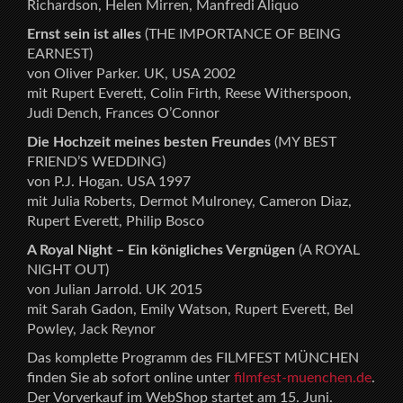
Richardson, Helen Mirren, Manfredi Aliquo
Ernst sein ist alles
(THE IMPORTANCE OF BEING
EARNEST)
von Oliver Parker. UK, USA 2002
mit Rupert Everett, Colin Firth, Reese Witherspoon,
Judi Dench, Frances O’Connor
Die Hochzeit meines besten Freundes
(MY BEST
FRIEND’S WEDDING)
von P.J. Hogan. USA 1997
mit Julia Roberts, Dermot Mulroney, Cameron Diaz,
Rupert Everett, Philip Bosco
A Royal Night – Ein königliches Vergnügen
(A ROYAL
NIGHT OUT)
von Julian Jarrold. UK 2015
mit Sarah Gadon, Emily Watson, Rupert Everett, Bel
Powley, Jack Reynor
Das komplette Programm des FILMFEST MÜNCHEN
finden Sie ab sofort online unter
filmfest-muenchen.de
.
Der Vorverkauf im WebShop startet am 15. Juni.