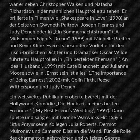
war er neben Christopher Walken und Natasha
Richardson in der männlichen Hauptrolle zu sehen. Er
brillierte in Filmen wie „Shakespeare in Love“ (1998) an
der Seite von Gwyneth Paltrow, Joseph Fiennes und
Judy Dench oder in „Ein Sommernachtstraum“ („A
Midsummer Night’s Dream“, 1999) mit Michelle Pfeiffer
und Kevin Kline. Everetts besondere Vorliebe für den
irisch-britischen Dichter und Dramatiker Oscar Wilde
führte zu Hauptrollen in „Ein perfekter Ehemann“ („An
Ideal Husband“, 1999) mit Cate Blanchett und Julianne
Moore sowie in „Ernst sein ist alles“ („The Importance
of Being Earnest“, 2002) mit Colin Firth, Reese
Witherspoon und Judy Dench.
Ein weltweites Publikum eroberte Everett mit der
Hollywood-Komödie „Die Hochzeit meines besten
Freundes“ („My Best Friend’s Wedding“, 1997). Darin
spielte und sang er mit Dionne Warwicks Hit
I Say a
Little Prayer
seine Kollegen Julia Roberts, Dermot
Mulroney und Cameron Diaz an die Wand. Für die Rolle
des charmanten, geistreichen und witzigen George