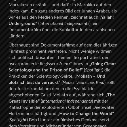
Marrakesch erzählt – und dafür in Marokko auf den
Index kam. Ein ganz anderes Bild der jungen Araber, als
wir es aus den Medien kennen, zeichnet auch
„Yallah!
Underground“
(
International Independents
), ein
Dokumentarfilm über die Subkultur in den arabischen
Ländern.
Überhaupt sind Dokumentarfilme auf dem diesjährigen
Filmfest prominent vertreten. Nicht wenige widmen
sich politisch brisanten Themen. So porträtiert der
oscarprämierte Regisseur Alex Gibney in
„Going Clear:
Scientology and the Prison of Belief“
(
Spotlight
) die
Praktiken der Scientology-Sekte.
„Mollath – Und
plötzlich bist du verrückt“
(
Neues Deutsches Kino
) rollt
den Justizskandal um den in die Psychiatrie
abgeschobenen Gustl Mollath auf, während sich
„The
Great Invisible“
(
International Independents
) mit der
Katastrophe der explodierten Ölbohrinsel Deepwater
Horizon beschäftigt und
„How to Change the World“
(
Spotlight
) Bob Hunter ein filmisches Denkmal setzt,
dem Vorreiter und Mitbegründer von Greenpeace.