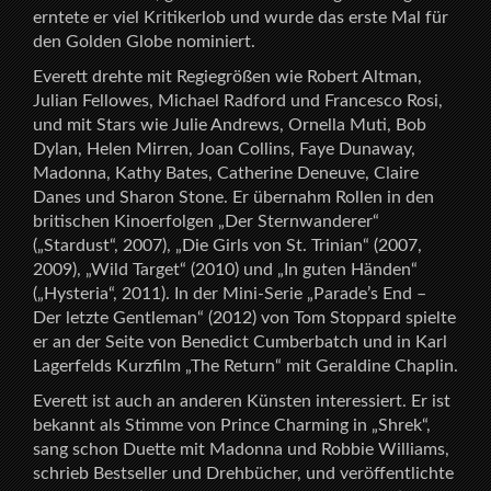
erntete er viel Kritikerlob und wurde das erste Mal für
den Golden Globe nominiert.
Everett drehte mit Regiegrößen wie Robert Altman,
Julian Fellowes, Michael Radford und Francesco Rosi,
und mit Stars wie Julie Andrews, Ornella Muti, Bob
Dylan, Helen Mirren, Joan Collins, Faye Dunaway,
Madonna, Kathy Bates, Catherine Deneuve, Claire
Danes und Sharon Stone. Er übernahm Rollen in den
britischen Kinoerfolgen „Der Sternwanderer“
(„Stardust“, 2007), „Die Girls von St. Trinian“ (2007,
2009), „Wild Target“ (2010) und „In guten Händen“
(„Hysteria“, 2011). In der Mini-Serie „Parade’s End –
Der letzte Gentleman“ (2012) von Tom Stoppard spielte
er an der Seite von Benedict Cumberbatch und in Karl
Lagerfelds Kurzfilm „The Return“ mit Geraldine Chaplin.
Everett ist auch an anderen Künsten interessiert. Er ist
bekannt als Stimme von Prince Charming in „Shrek“,
sang schon Duette mit Madonna und Robbie Williams,
schrieb Bestseller und Drehbücher, und veröffentlichte