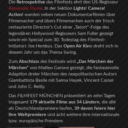
Die
Retrospektive
des Filmfests ehrt den US-Regisseur
Alexander Payne
. In der Sektion
Lights! Camera!
Action!
werden neben neuen Dokumentarfilmen über
Filmemacher und übers Filmemachen auch der frisch
restaurierte Director’s Cut einer „Tatort“-Folge des
legendären Hollywood-Regisseurs Sam Fuller gezeigt
sowie ein Special zum 30. Todestag des Filmfest-
Initiators Joe Hembus. Das
Open Air Kin
o dreht sich in
diesem Jahr um das Thema Swing.
Zum
Abschluss
des Festivals wird
„Das Märchen der
Märchen“
von Matteo Garone gezeigt, die fantasievolle
Adaption dreier Märchen des neapolitanischen Autors
Giambattista Basile mit Salma Hayek, Vincent Cassel
und John C. Reilly.
Das FILMFEST MÜNCHEN präsentiert an zehn Tagen
insgesamt
179 aktuelle Filme aus 54 Ländern
, die alle
als Deutschlandpremiere laufen,
39 davon feiern hier
ihre Weltpremiere
und acht weitere ihre internationale
bzw. europäische Premiere.