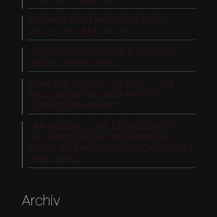
„CLUB 1990“ FEAT. FAYIM
MC MARS ZEIGT MIT SEINER DEBUT-
SINGLE SEIN „REAL FACE“
LEFTOVERS VERÖFFENTLICHEN NEUE
SINGLE „ERWACHSEN“
ANNA TUR REMIXES „I’M ALIVE“ – THE
PAUL OAKENFOLD AND INFECTED
MUSHROOM ANTHEM
ILAN MOREAU: „UNE DERNIÈRE NUIT“ –
EIN FRANZÖSISCHES MUSIKPROJEKT
ZWISCHEN EMOTION UND KÜNSTLICHER
INTELLIGENZ
Archiv