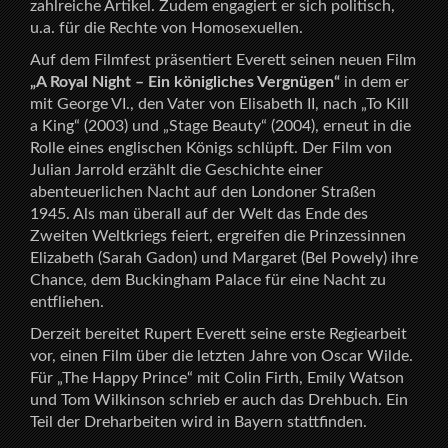
zahlreiche Artikel. Zudem engagiert er sich politisch,
u.a. für die Rechte von Homosexuellen.
Auf dem Filmfest präsentiert Everett seinen neuen Film
„A Royal Night – Ein königliches Vergnügen“
in dem er
mit George VI., den Vater von Elisabeth II, nach „To Kill
a King“ (2003) und „Stage Beauty“ (2004), erneut in die
Rolle eines englischen Königs schlüpft. Der Film von
Julian Jarrold erzählt die Geschichte einer
abenteuerlichen Nacht auf den Londoner Straßen
1945. Als man überall auf der Welt das Ende des
Zweiten Weltkriegs feiert, ergreifen die Prinzessinnen
Elizabeth (Sarah Gadon) und Margaret (Bel Powely) ihre
Chance, dem Buckingham Palace für eine Nacht zu
entfliehen.
Derzeit bereitet Rupert Everett seine erste Regiearbeit
vor, einen Film über die letzten Jahre von Oscar Wilde.
Für „The Happy Prince“ mit Colin Firth, Emily Watson
und Tom Wilkinson schrieb er auch das Drehbuch. Ein
Teil der Dreharbeiten wird in Bayern stattfinden.