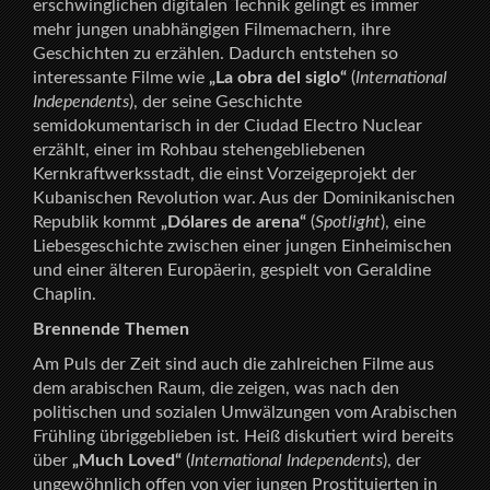
erschwinglichen digitalen Technik gelingt es immer
mehr jungen unabhängigen Filmemachern, ihre
Geschichten zu erzählen. Dadurch entstehen so
interessante Filme wie
„La obra del siglo“
(
International
Independents
), der seine Geschichte
semidokumentarisch in der Ciudad Electro Nuclear
erzählt, einer im Rohbau stehengebliebenen
Kernkraftwerksstadt, die einst Vorzeigeprojekt der
Kubanischen Revolution war. Aus der Dominikanischen
Republik kommt
„Dólares de arena“
(
Spotlight
), eine
Liebesgeschichte zwischen einer jungen Einheimischen
und einer älteren Europäerin, gespielt von Geraldine
Chaplin.
Brennende Themen
Am Puls der Zeit sind auch die zahlreichen Filme aus
dem arabischen Raum, die zeigen, was nach den
politischen und sozialen Umwälzungen vom Arabischen
Frühling übriggeblieben ist. Heiß diskutiert wird bereits
über
„Much Loved“
(
International Independents
), der
ungewöhnlich offen von vier jungen Prostituierten in