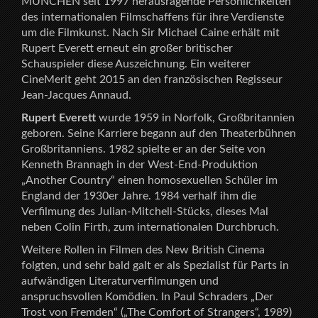
MÜNCHEN seit 1997 herausragende Persönlichkeiten
des internationalen Filmschaffens für ihre Verdienste
um die Filmkunst. Nach Sir Michael Caine erhält mit
Rupert Everett erneut ein großer britischer
Schauspieler diese Auszeichnung. Ein weiterer
CineMerit geht 2015 an den französischen Regisseur
Jean-Jacques Annaud.
Rupert Everett
wurde 1959 in Norfolk, Großbritannien
geboren. Seine Karriere begann auf den Theaterbühnen
Großbritanniens. 1982 spielte er an der Seite von
Kenneth Brannagh in der West-End-Produktion
„Another Country“ einen homosexuellen Schüler im
England der 1930er Jahre. 1984 verhalf ihm die
Verfilmung des Julian-Mitchell-Stücks, dieses Mal
neben Colin Firth, zum internationalen Durchbruch.
Weitere Rollen in Filmen des New British Cinema
folgten, und sehr bald galt er als Spezialist für Parts in
aufwändigen Literaturverfilmungen und
anspruchsvollen Komödien. In Paul Schraders „Der
Trost von Fremden“ („The Comfort of Strangers“, 1989)