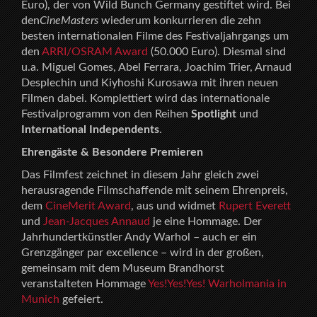
Euro), der von Wild Bunch Germany gestiftet wird. Bei
den
CineMasters
wiederum konkurrieren die zehn
besten internationalen Filme des Festivaljahrgangs um
den
ARRI/OSRAM Award
(50.000 Euro). Diesmal sind
u.a. Miguel Gomes, Abel Ferrara, Joachim Trier, Arnaud
Desplechin und Kiyhoshi Kurosawa mit ihren neuen
Filmen dabei. Komplettiert wird das internationale
Festivalprogramm von den Reihen
Spotlight
und
International Independents
.
Ehrengäste & Besondere Premieren
Das Filmfest zeichnet in diesem Jahr gleich zwei
herausragende Filmschaffende mit seinem Ehrenpreis,
dem
CineMerit Award
, aus und widmet
Rupert Everett
und
Jean-Jacques Annaud
je eine Hommage. Der
Jahrhundertkünstler Andy Warhol – auch er ein
Grenzgänger par excellence – wird in der großen,
gemeinsam mit dem Museum Brandhorst
veranstalteten Hommage
Yes!Yes!Yes! Warholmania in
Munich
gefeiert.