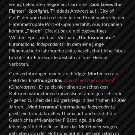
wenig bekannten Regionen. Darunter
„God Loves the
Fighter“
(
Spotlight
), Trinidads Antwort auf „City of
God“, der vom harten Leben in den Problemvierteln der
Hafenmetropole Port-of-Spain erzählt. Aus Jordanien
kommt
„Theeb“
(
CineVision
), ein bildgewaltiges
Wüsten-Epos, und aus Vietnam
„The Inseminator“
(
International Independents
), in dem eine junge
Filmemacherin jahrhundertealte gesellschaftliche Tabus
bricht – ihr Film wurde deshalb in ihrer Heimat
verboten.
Grenzerfahrungen macht auch Viggo Mortensen als
Held des
Eröffnungsfilms
„Den Menschen so fern“
(
CineMasters
). Er spielt hier einen zwischen den
Kulturen wandelnden französischstämmigen Lehrer in
Algerien zur Zeit des Bürgerkriegs in den frühen 1950er
Jahren.
„Mediterranea“
(
International Independents
)
greift ein brandaktuelles Thema auf und erzählt die
Geschichte afrikanischer Flüchtlinge, die die
lebensgefährliche Reise über das Mittelmeer wagen,
getrieben von der Hoffnung auf ein bessere Leben in