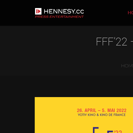
H
FFF’22
HOM