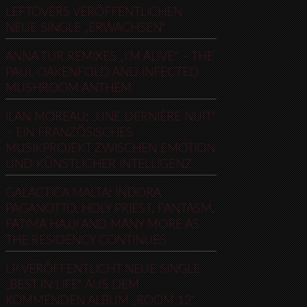
LEFTOVERS VERÖFFENTLICHEN
NEUE SINGLE „ERWACHSEN“
ANNA TUR REMIXES „I’M ALIVE“ – THE
PAUL OAKENFOLD AND INFECTED
MUSHROOM ANTHEM
ILAN MOREAU: „UNE DERNIÈRE NUIT“
– EIN FRANZÖSISCHES
MUSIKPROJEKT ZWISCHEN EMOTION
UND KÜNSTLICHER INTELLIGENZ
GALACTICA MALTA: INDORA
PAGANOTTO, HOLY PRIEST, FANTASM,
FATIMA HAJJI AND MANY MORE AS
THE RESIDENCY CONTINUES
LP VERÖFFENTLICHT NEUE SINGLE
„BEST IN LIFE“ AUS DEM
KOMMENDEN ALBUM „ROOM 12“