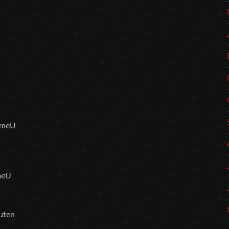
OmeU
meU
uten