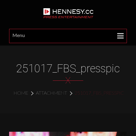
Menu
251017_FBS_presspic
X
HOME
ATTACHMENT
251017_FBS_PRESSPIC