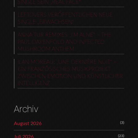
SINGLE SEIN „REAL FACE“
LEFTOVERS VERÖFFENTLICHEN NEUE
SINGLE „ERWACHSEN“
ANNA TUR REMIXES „I’M ALIVE“ – THE
PAUL OAKENFOLD AND INFECTED
MUSHROOM ANTHEM
ILAN MOREAU: „UNE DERNIÈRE NUIT“ –
EIN FRANZÖSISCHES MUSIKPROJEKT
ZWISCHEN EMOTION UND KÜNSTLICHER
INTELLIGENZ
Archiv
(3)
August 2026
(23)
Juli 2026