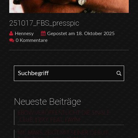
251017_FBS_presspic
Hennesy
Gepostet am 18. Oktober 2025
0 Kommentare
Search for:
Neueste Beiträge
EBOW VERÖFFENTLICHT DIE SINGLE
„CLUB 1990“ FEAT. FAYIM
MC MARS ZEIGT MIT SEINER DEBUT-