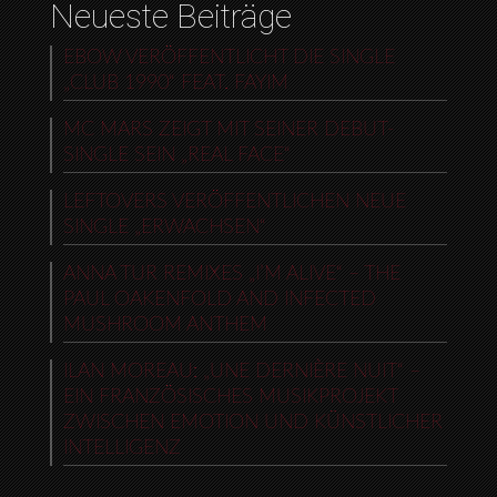
Neueste Beiträge
EBOW VERÖFFENTLICHT DIE SINGLE
„CLUB 1990“ FEAT. FAYIM
MC MARS ZEIGT MIT SEINER DEBUT-
SINGLE SEIN „REAL FACE“
LEFTOVERS VERÖFFENTLICHEN NEUE
SINGLE „ERWACHSEN“
ANNA TUR REMIXES „I’M ALIVE“ – THE
PAUL OAKENFOLD AND INFECTED
MUSHROOM ANTHEM
ILAN MOREAU: „UNE DERNIÈRE NUIT“ –
EIN FRANZÖSISCHES MUSIKPROJEKT
ZWISCHEN EMOTION UND KÜNSTLICHER
INTELLIGENZ