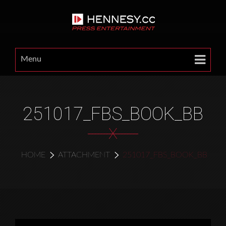
Menu
251017_FBS_BOOK_BB
X
HOME
ATTACHMENT
251017_FBS_BOOK_BB