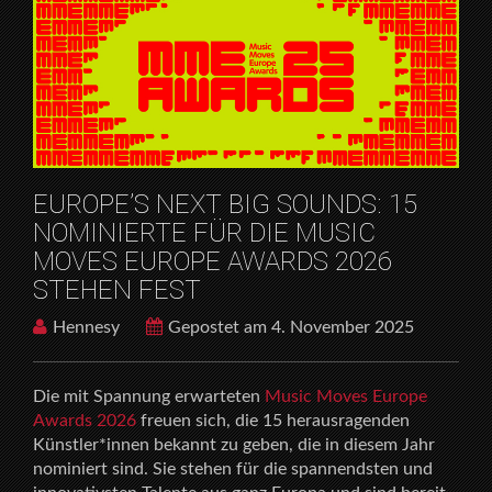
HOME
OFFTOPIC
EUROPE’S NEXT BIG SOUNDS: 15 NOMINIERTE FÜR
DIE MUSIC MOVES EUROPE AWARDS 2026 STEHEN
FEST
EUROPE’S NEXT BIG SOUNDS: 15
NOMINIERTE FÜR DIE MUSIC
MOVES EUROPE AWARDS 2026
STEHEN FEST
Hennesy
Gepostet am 4. November 2025
Die mit Spannung erwarteten
Music Moves Europe
Awards 2026
freuen sich, die 15 herausragenden
Künstler*innen bekannt zu geben, die in diesem Jahr
nominiert sind. Sie stehen für die spannendsten und