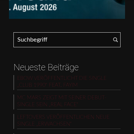
Search for:
Neueste Beiträge
EBOW VERÖFFENTLICHT DIE SINGLE
„CLUB 1990“ FEAT. FAYIM
MC MARS ZEIGT MIT SEINER DEBUT-
SINGLE SEIN „REAL FACE“
LEFTOVERS VERÖFFENTLICHEN NEUE
SINGLE „ERWACHSEN“