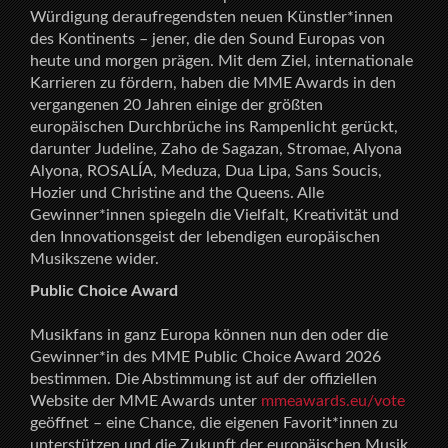
Würdigung deraufregendsten neuen Künstler*innen
des Kontinents – jener, die den Sound Europas von
heute und morgen prägen. Mit dem Ziel, internationale
Karrieren zu fördern, haben die MME Awards in den
vergangenen 20 Jahren einige der größten
europäischen Durchbrüche ins Rampenlicht gerückt,
darunter Judeline, Zaho de Sagazan, Stromae, Alyona
Alyona, ROSALÍA, Meduza, Dua Lipa, Sans Soucis,
Hozier und Christine and the Queens. Alle
Gewinner*innen spiegeln die Vielfalt, Kreativität und
den Innovationsgeist der lebendigen europäischen
Musikszene wider.
Public Choice Award
Musikfans in ganz Europa können nun den oder die
Gewinner*in des MME Public Choice Award 2026
bestimmen. Die Abstimmung ist auf der offiziellen
Website der MME Awards unter
mmeawards.eu/vote
geöffnet – eine Chance, die eigenen Favorit*innen zu
unterstützen und die Zukunft der europäischen Musik