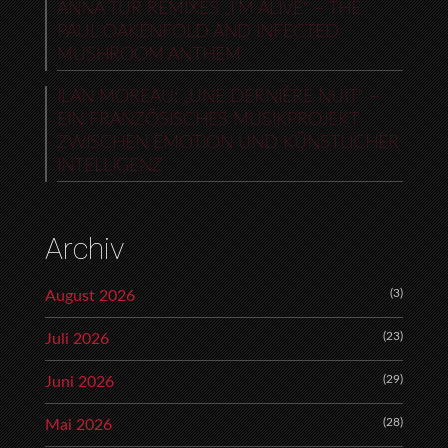
ANNA TUR REMIXES „I’M ALIVE“ – THE
PAUL OAKENFOLD AND INFECTED
MUSHROOM ANTHEM
ILAN MOREAU: „UNE DERNIÈRE NUIT“ –
EIN FRANZÖSISCHES MUSIKPROJEKT
ZWISCHEN EMOTION UND KÜNSTLICHER
INTELLIGENZ
Archiv
(3)
August 2026
(23)
Juli 2026
(29)
Juni 2026
(28)
Mai 2026