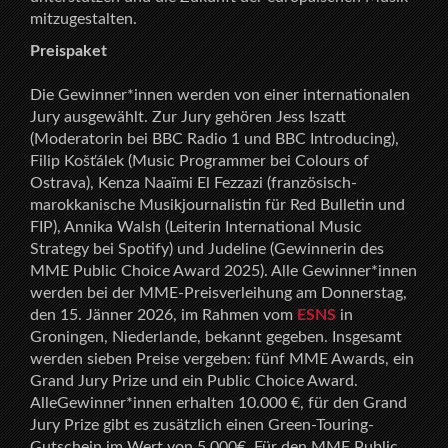
mitzugestalten.
Preispaket
Die Gewinner*innen werden von einer internationalen
Jury ausgewählt. Zur Jury gehören Jess Iszatt
(Moderatorin bei BBC Radio 1 und BBC Introducing),
Filip Košťálek (Music Programmer bei Colours of
Ostrava), Kenza Naaïmi El Fezzazi (französisch-
marokkanische Musikjournalistin für Red Bulletin und
FIP), Annika Walsh (Leiterin International Music
Strategy bei Spotify) und Judeline (Gewinnerin des
MME Public Choice Award 2025). Alle Gewinner*innen
werden bei der MME-Preisverleihung am Donnerstag,
den 15. Jänner 2026, im Rahmen vom
ESNS
in
Groningen, Niederlande, bekannt gegeben. Insgesamt
werden sieben Preise vergeben: fünf MME Awards, ein
Grand Jury Prize und ein Public Choice Award.
AlleGewinner*innen erhalten 10.000 €, für den Grand
Jury Prize gibt es zusätzlich einen Green-Touring-
Gutschein im Wert von 5.000€. Für den MME Public