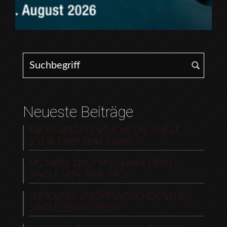
Search for:
Neueste Beiträge
EBOW VERÖFFENTLICHT DIE SINGLE
„CLUB 1990“ FEAT. FAYIM
MC MARS ZEIGT MIT SEINER DEBUT-
SINGLE SEIN „REAL FACE“
LEFTOVERS VERÖFFENTLICHEN NEUE
SINGLE „ERWACHSEN“