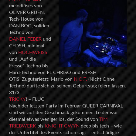
melodiöses von
OLIVER GRUEN,
Tech-House von
DAN BOG, soliden
Techno von
DANIEL FEBER
und
CEDSH, minimal
von
HOCHWEISS
und „Auf die
Fresse“-Techno bis
Hard-Techno von EL CHRISO und FRESH
OTIS. Zuguterletzt: Mario von
N.O.T.
(Nicht Ohne
Techno) durfte sich zu seinem Geburtstag feiern lassen.
31/3
TRICKY
! – FLUC
Nach der letzten Party im Februar QUEER CARNIVAL
sind wir auf den Geschmack gekommen. Leider war
diesmal etwas weniger los, der Sound von
TIM
TRIEBWERK
bis
KNIGHT GWYN
deep bis tech – wie
der Untertitel des Events schon sagt – entschädigte