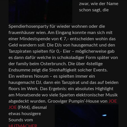
zwar, wie der Name
schon sagt, die
Spendierhosenparty für wieder wohnen oder die
frauenhäuser wien. Am Eingang konnte man sich mit
einer Mindestspende von € 7,- entscheiden wohin das
Geld wandern soll. Die DJs von hausgemacht und den
Tanzpiraten spielten für 0,- Eier – möglicherweise gab
es dann dafür welche in schokoladiger Form später von
der family beim Osterbrunch. Die über 4stellige
Endsumme zeigt die Sinnhaftigkeit solcher Events.
Ein weiteres Novum – es spielten immer ein
hausgemacht DJ, dann ein Tanzpirat und das auf beiden
floors im Werk. Das Ergebnis: ein absolutes Highlight
am Monatsende wo viele Sparten elektronischer Musik
abgedeckt wurden. Grooviger Pumpin’-House von
JOE
JOE
(FM4),
diesmal
etwas housigere
Sounds vom
HUTMACHER
,