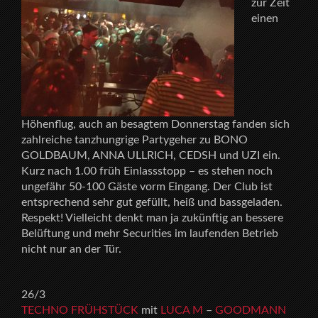
zur Zeit
einen
Höhenflug, auch an besagtem Donnerstag fanden sich
zahlreiche tanzhungrige Partygeher zu BONO
GOLDBAUM, ANNA ULLRICH, CEDSH und UZI ein.
Kurz nach 1.00 früh Einlassstopp – es stehen noch
ungefähr 50-100 Gäste vorm Eingang. Der Club ist
entsprechend sehr gut gefüllt, heiß und bassgeladen.
Respekt! Vielleicht denkt man ja zukünftig an bessere
Belüftung und mehr Securities im laufenden Betrieb
nicht nur an der Tür.
26/3
TECHNO FRÜHSTÜCK
mit
LUCA M
–
GOODMANN