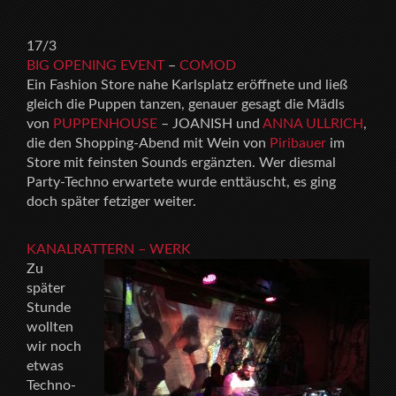
17/3
BIG OPENING EVENT
–
COMOD
Ein Fashion Store nahe Karlsplatz eröffnete und ließ
gleich die Puppen tanzen, genauer gesagt die Mädls
von
PUPPENHOUSE
– JOANISH und
ANNA ULLRICH
,
die den Shopping-Abend mit Wein von
Piribauer
im
Store mit feinsten Sounds ergänzten. Wer diesmal
Party-Techno erwartete wurde enttäuscht, es ging
doch später fetziger weiter.
KANALRATTERN
– WERK
Zu
später
Stunde
wollten
wir noch
etwas
Techno-