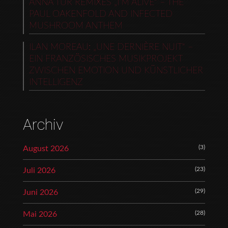
ANNA TUR REMIXES „I’M ALIVE“ – THE
PAUL OAKENFOLD AND INFECTED
MUSHROOM ANTHEM
ILAN MOREAU: „UNE DERNIÈRE NUIT“ –
EIN FRANZÖSISCHES MUSIKPROJEKT
ZWISCHEN EMOTION UND KÜNSTLICHER
INTELLIGENZ
Archiv
(3)
August 2026
(23)
Juli 2026
(29)
Juni 2026
(28)
Mai 2026