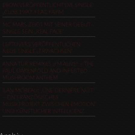
EBOW VERÖFFENTLICHT DIE SINGLE
„CLUB 1990“ FEAT. FAYIM
MC MARS ZEIGT MIT SEINER DEBUT-
SINGLE SEIN „REAL FACE“
LEFTOVERS VERÖFFENTLICHEN
NEUE SINGLE „ERWACHSEN“
ANNA TUR REMIXES „I’M ALIVE“ – THE
PAUL OAKENFOLD AND INFECTED
MUSHROOM ANTHEM
ILAN MOREAU: „UNE DERNIÈRE NUIT“
– EIN FRANZÖSISCHES
MUSIKPROJEKT ZWISCHEN EMOTION
UND KÜNSTLICHER INTELLIGENZ