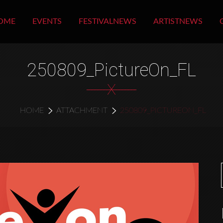
OME
EVENTS
FESTIVALNEWS
ARTISTNEWS
250809_PictureOn_FL
X
HOME
ATTACHMENT
250809_PICTUREON_FL