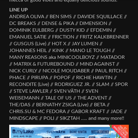
LINE UP
ANDREA OLIVA // BEN SIMS // DAVIDE SQUILLACE //
DC BREAKS // DENSE & PIKA // DIMENSION //
DOMINIK EULBERG // DUSTY KID // EFDEMIN //
EMANUEL SATIE // FRICTION // FRITZ KALKBRENNER
// GUSGUS (Live) // HOT X // JAY LUMEN //
JOHANNES HEIL // KiNK // MANO LE TOUGH //
MANY REASONS aka MINICOOLBOYZ // MATADOR
// MATRIX & FUTUREBOUND // MIND AGAINST //
NICK CURLY // NICOLE MOUDABER // PAUL RITCH //
PHACE // PIRUPA // POPOF // RICHIE HAWTIN //
RECONDITE (Live) // RODRIGUEZ JR. // SLAM // SPOR
// STEVE LAWLER // SVEN VÄTH // SVEN
WEISEMANN // TALE OF US // THE ADVENT //
THE/DAS // BERNATHY ZSIGA (Live) // BETA //
CHRIS.SU & MC FEDORA // GABOR KRAFT // JADE //
MINDSCAPE // POLI // SIKZTAH ….. and many more!!