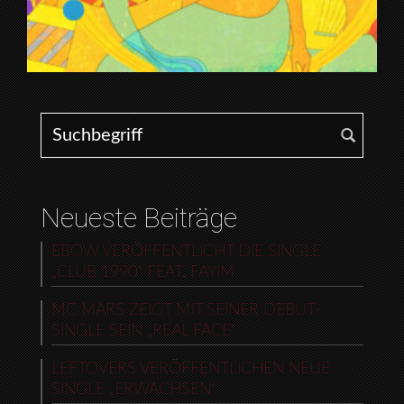
Search for:
Neueste Beiträge
EBOW VERÖFFENTLICHT DIE SINGLE
„CLUB 1990“ FEAT. FAYIM
MC MARS ZEIGT MIT SEINER DEBUT-
SINGLE SEIN „REAL FACE“
LEFTOVERS VERÖFFENTLICHEN NEUE
SINGLE „ERWACHSEN“