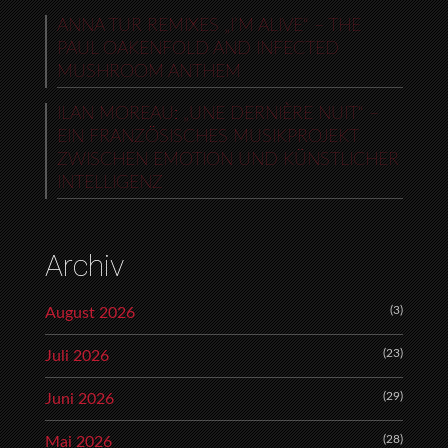
ANNA TUR REMIXES „I’M ALIVE“ – THE
PAUL OAKENFOLD AND INFECTED
MUSHROOM ANTHEM
ILAN MOREAU: „UNE DERNIÈRE NUIT“ –
EIN FRANZÖSISCHES MUSIKPROJEKT
ZWISCHEN EMOTION UND KÜNSTLICHER
INTELLIGENZ
Archiv
(3)
August 2026
(23)
Juli 2026
(29)
Juni 2026
(28)
Mai 2026