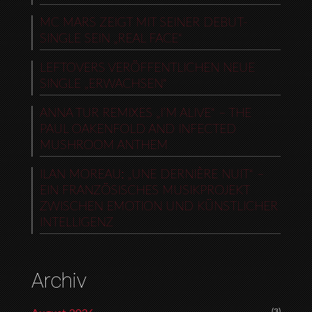
MC MARS ZEIGT MIT SEINER DEBUT-
SINGLE SEIN „REAL FACE“
LEFTOVERS VERÖFFENTLICHEN NEUE
SINGLE „ERWACHSEN“
ANNA TUR REMIXES „I’M ALIVE“ – THE
PAUL OAKENFOLD AND INFECTED
MUSHROOM ANTHEM
ILAN MOREAU: „UNE DERNIÈRE NUIT“ –
EIN FRANZÖSISCHES MUSIKPROJEKT
ZWISCHEN EMOTION UND KÜNSTLICHER
INTELLIGENZ
Archiv
(3)