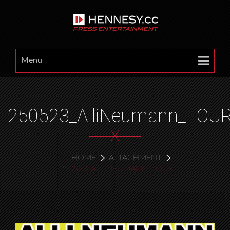
Menu
250523_AlliNeumann_TOU
X
HOME
ATTACHMENT
250523_ALLINEUMANN_TOUR