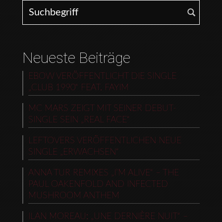
Search for:
Neueste Beiträge
EBOW VERÖFFENTLICHT DIE SINGLE
„CLUB 1990“ FEAT. FAYIM
MC MARS ZEIGT MIT SEINER DEBUT-
SINGLE SEIN „REAL FACE“
LEFTOVERS VERÖFFENTLICHEN NEUE
SINGLE „ERWACHSEN“
ANNA TUR REMIXES „I’M ALIVE“ – THE
PAUL OAKENFOLD AND INFECTED
MUSHROOM ANTHEM
ILAN MOREAU: „UNE DERNIÈRE NUIT“ –