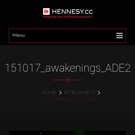
Menu
151017_awakenings_ADE2
X
HOME
ATTACHMENT
151017_AWAKENINGS_ADE2