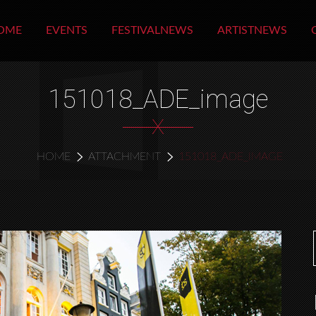
OME
EVENTS
FESTIVALNEWS
ARTISTNEWS
151018_ADE_image
X
HOME
ATTACHMENT
151018_ADE_IMAGE