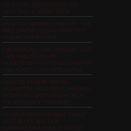
LEFTOVERS VERÖFFENTLICHEN
NEUE SINGLE „ERWACHSEN“
ANNA TUR REMIXES „I’M ALIVE“ – THE
PAUL OAKENFOLD AND INFECTED
MUSHROOM ANTHEM
ILAN MOREAU: „UNE DERNIÈRE NUIT“
– EIN FRANZÖSISCHES
MUSIKPROJEKT ZWISCHEN EMOTION
UND KÜNSTLICHER INTELLIGENZ
GALACTICA MALTA: INDORA
PAGANOTTO, HOLY PRIEST, FANTASM,
FATIMA HAJJI AND MANY MORE AS
THE RESIDENCY CONTINUES
LP VERÖFFENTLICHT NEUE SINGLE
„BEST IN LIFE“ AUS DEM
KOMMENDEN ALBUM „ROOM 12“