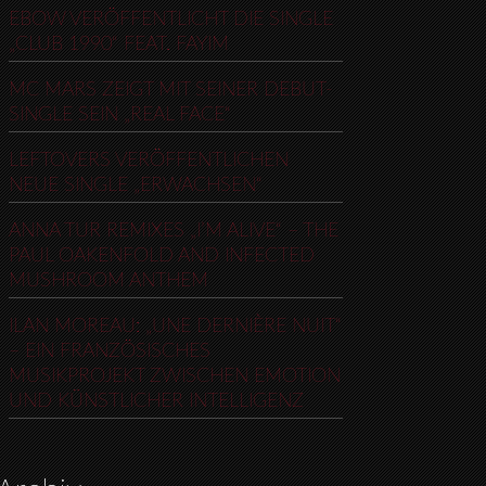
EBOW VERÖFFENTLICHT DIE SINGLE
„CLUB 1990“ FEAT. FAYIM
MC MARS ZEIGT MIT SEINER DEBUT-
SINGLE SEIN „REAL FACE“
LEFTOVERS VERÖFFENTLICHEN
NEUE SINGLE „ERWACHSEN“
ANNA TUR REMIXES „I’M ALIVE“ – THE
PAUL OAKENFOLD AND INFECTED
MUSHROOM ANTHEM
ILAN MOREAU: „UNE DERNIÈRE NUIT“
– EIN FRANZÖSISCHES
MUSIKPROJEKT ZWISCHEN EMOTION
UND KÜNSTLICHER INTELLIGENZ