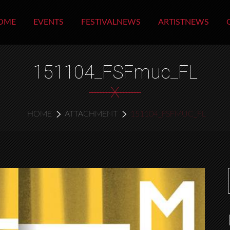
OME
EVENTS
FESTIVALNEWS
ARTISTNEWS
151104_FSFmuc_FL
X
HOME
ATTACHMENT
151104_FSFMUC_FL