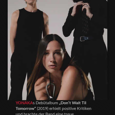
YONAKA
s Debütalbum
„Don’t Wait Til
Tomorrow“
(2019) erhielt positive Kritiken
und brachte der Band eine treue