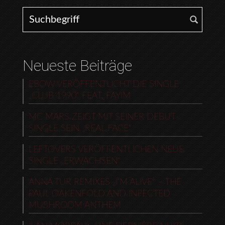
Search for:
Neueste Beiträge
EBOW VERÖFFENTLICHT DIE SINGLE
„CLUB 1990“ FEAT. FAYIM
MC MARS ZEIGT MIT SEINER DEBUT-
SINGLE SEIN „REAL FACE“
LEFTOVERS VERÖFFENTLICHEN NEUE
SINGLE „ERWACHSEN“
ANNA TUR REMIXES „I’M ALIVE“ – THE
PAUL OAKENFOLD AND INFECTED
MUSHROOM ANTHEM