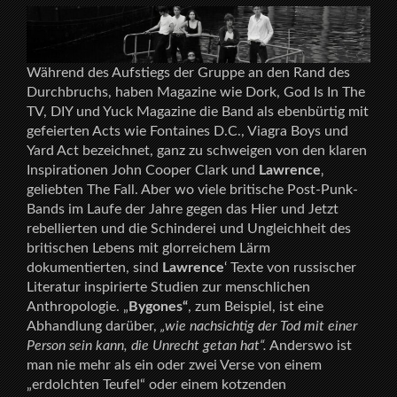
Während des Aufstiegs der Gruppe an den Rand des
Durchbruchs, haben Magazine wie Dork, God Is In The
TV, DIY und Yuck Magazine die Band als ebenbürtig mit
gefeierten Acts wie Fontaines D.C., Viagra Boys und
Yard Act bezeichnet, ganz zu schweigen von den klaren
Inspirationen John Cooper Clark und
Lawrence
‚
geliebten The Fall. Aber wo viele britische Post-Punk-
Bands im Laufe der Jahre gegen das Hier und Jetzt
rebellierten und die Schinderei und Ungleichheit des
britischen Lebens mit glorreichem Lärm
dokumentierten, sind
Lawrence
‘ Texte von russischer
Literatur inspirierte Studien zur menschlichen
Anthropologie. „
Bygones“
, zum Beispiel, ist eine
Abhandlung darüber,
„wie nachsichtig der Tod mit einer
Person sein kann, die Unrecht getan hat“.
Anderswo ist
man nie mehr als ein oder zwei Verse von einem
„erdolchten Teufel“ oder einem kotzenden