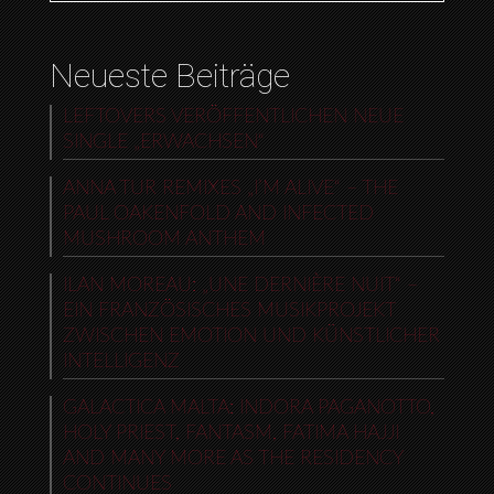
Neueste Beiträge
LEFTOVERS VERÖFFENTLICHEN NEUE
SINGLE „ERWACHSEN“
ANNA TUR REMIXES „I’M ALIVE“ – THE
PAUL OAKENFOLD AND INFECTED
MUSHROOM ANTHEM
ILAN MOREAU: „UNE DERNIÈRE NUIT“ –
EIN FRANZÖSISCHES MUSIKPROJEKT
ZWISCHEN EMOTION UND KÜNSTLICHER
INTELLIGENZ
GALACTICA MALTA: INDORA PAGANOTTO,
HOLY PRIEST, FANTASM, FATIMA HAJJI
AND MANY MORE AS THE RESIDENCY
CONTINUES