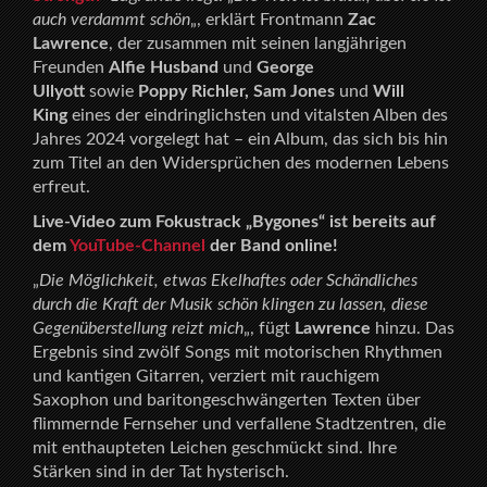
auch verdammt schön
„, erklärt Frontmann
Zac
Lawrence
, der zusammen mit seinen langjährigen
Freunden
Alfie Husband
und
George
Ullyott
sowie
Poppy Richler, Sam Jones
und
Will
King
eines der eindringlichsten und vitalsten Alben des
Jahres 2024 vorgelegt hat – ein Album, das sich bis hin
zum Titel an den Widersprüchen des modernen Lebens
erfreut.
Live-Video zum Fokustrack „Bygones“ ist bereits auf
dem
YouTube-Channel
der Band online!
„
Die Möglichkeit, etwas Ekelhaftes oder Schändliches
durch die Kraft der Musik schön klingen zu lassen, diese
Gegenüberstellung reizt mich
„, fügt
Lawrence
hinzu. Das
Ergebnis sind zwölf Songs mit motorischen Rhythmen
und kantigen Gitarren, verziert mit rauchigem
Saxophon und baritongeschwängerten Texten über
flimmernde Fernseher und verfallene Stadtzentren, die
mit enthaupteten Leichen geschmückt sind. Ihre
Stärken sind in der Tat hysterisch.