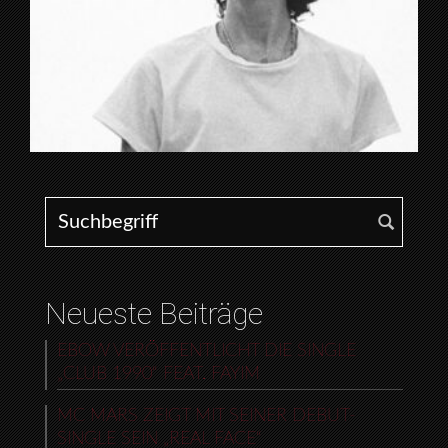
Search for:
Neueste Beiträge
EBOW VERÖFFENTLICHT DIE SINGLE
„CLUB 1990“ FEAT. FAYIM
MC MARS ZEIGT MIT SEINER DEBUT-
SINGLE SEIN „REAL FACE“