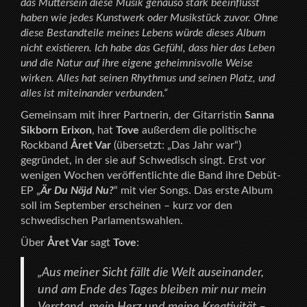
das Muttersein diese Musik genauso stark beeinflusst
haben wie jedes Kunstwerk oder Musikstück zuvor. Ohne
diese Bestandteile meines Lebens würde dieses Album
nicht existieren. Ich habe das Gefühl, dass hier das Leben
und die Natur auf ihre eigene geheimnisvolle Weise
wirken. Alles hat seinen Rhythmus und seinen Platz, und
alles ist miteinander verbunden.“
Gemeinsam mit ihrer Partnerin, der Gitarristin
Sanna
Sikborn Erixon
, hat
Tove
außerdem die politische
Rockband
Året Var
(übersetzt: „Das Jahr war“)
gegründet, in der sie auf Schwedisch singt. Erst vor
wenigen Wochen veröffentlichte die Band ihre Debüt-
EP „
Är Du Nöjd Nu?
“ mit vier Songs. Das erste Album
soll im September erscheinen – kurz vor den
schwedischen Parlamentswahlen.
Über
Året Var
sagt
Tove
:
„Aus meiner Sicht fällt die Welt auseinander,
und am Ende des Tages bleiben mir nur mein
Verstand, mein Herz und meine Kreativität –