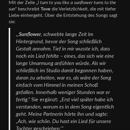
Mit der Zeile „
I turn to you like a sunflower turns to the
sun
“ beschreibt
Tove
die Verletzlichkeit, die mit tiefer
Liebe einhergeht. Über die Entstehung des Songs sagt
sie:
„‚
Sunflower
‚ schwebte lange Zeit im
Hintergrund, bevor der Song schließlich
Gestalt annahm. Tief in mir wusste ich, dass
noch ein Lied fehlte – eines, das sich wie eine
lange Umarmung anfühlen würde. Als wir
schließlich im Studio damit begonnen haben,
daran zu arbeiten, war es, als wäre der Song
einfach vom Himmel in meinen Schoß
gefallen. Innerhalb weniger Stunden war er
fertig.“
Sie ergänzt:
„Erst viel später habe ich
verstanden, worum es in dem Song eigentlich
geht. Meine Partnerin hörte ihn und sagte:
„Ach, wie schön. Du hast ein Lied für unsere
Tochter geschrieben.'“