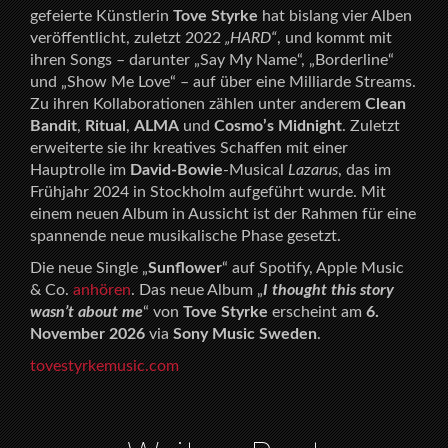
gefeierte Künstlerin
Tove Styrke
hat bislang vier Alben
veröffentlicht, zuletzt 2022
„HARD“
, und kommt mit
ihren Songs – darunter „Say My Name“, „Borderline“
und „Show Me Love“ – auf über eine Milliarde Streams.
Zu ihren Kollaborationen zählen unter anderem
Clean
Bandit
,
Ritual
,
ALMA
und
Cosmo’s Midnight
. Zuletzt
erweiterte sie ihr kreatives Schaffen mit einer
Hauptrolle im
David-Bowie
-Musical
Lazarus
, das im
Frühjahr 2024 in Stockholm aufgeführt wurde. Mit
einem neuen Album in Aussicht ist der Rahmen für eine
spannende neue musikalische Phase gesetzt.
Die neue Single „
Sunflower
“ auf Spotify, Apple Music
& Co.
anhören
. Das neue Album „
I thought this story
wasn’t about me
“ von
Tove Styrke
erscheint am
6.
November 2026
via
Sony Music Sweden
.
tovestyrkemusic.com