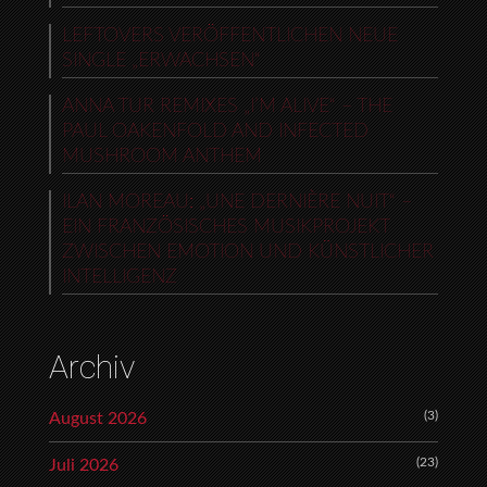
LEFTOVERS VERÖFFENTLICHEN NEUE
SINGLE „ERWACHSEN“
ANNA TUR REMIXES „I’M ALIVE“ – THE
PAUL OAKENFOLD AND INFECTED
MUSHROOM ANTHEM
ILAN MOREAU: „UNE DERNIÈRE NUIT“ –
EIN FRANZÖSISCHES MUSIKPROJEKT
ZWISCHEN EMOTION UND KÜNSTLICHER
INTELLIGENZ
Archiv
(3)
August 2026
(23)
Juli 2026