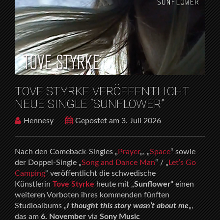
“SUNFLOWER”
TOVE STYRKE VERÖFFENTLICHT
NEUE SINGLE “SUNFLOWER”
Hennesy
Gepostet am 3. Juli 2026
Nach den Comeback-Singles „
Prayer
„, „
Space
“ sowie
der Doppel-Single „
Song and Dance Man
“ / „
Let’s Go
Camping
“ veröffentlicht die schwedische
Künstlerin
Tove Styrke
heute mit „
Sunflower“
einen
weiteren Vorboten ihres kommenden fünften
Studioalbums „
I thought this story wasn’t about me
„,
das am
6. November
via
Sony Music