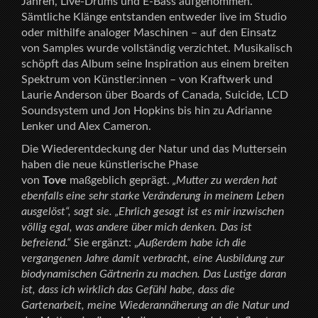
Jahren, Live-Drums und E-Bass aufgenommen.
Sämtliche Klänge entstanden entweder live im Studio
oder mithilfe analoger Maschinen – auf den Einsatz
von Samples wurde vollständig verzichtet. Musikalisch
schöpft das Album seine Inspiration aus einem breiten
Spektrum von Künstler:innen – von Kraftwerk und
Laurie Anderson über Boards of Canada, Suicide, LCD
Soundsystem und Jon Hopkins bis hin zu Adrianne
Lenker und Alex Cameron.
Die Wiederentdeckung der Natur und das Muttersein
haben die neue künstlerische Phase
von
Tove
maßgeblich geprägt.
„Mutter zu werden hat
ebenfalls eine sehr starke Veränderung in meinem Leben
ausgelöst“, sagt sie. „Ehrlich gesagt ist es mir inzwischen
völlig egal, was andere über mich denken. Das ist
befreiend.“
Sie ergänzt: „
Außerdem habe ich die
vergangenen Jahre damit verbracht, eine Ausbildung zur
biodynamischen Gärtnerin zu machen. Das Lustige daran
ist, dass ich wirklich das Gefühl habe, dass die
Gartenarbeit, meine Wiederannäherung an die Natur und