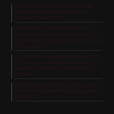
ANNA TUR REMIXES „I’M ALIVE“ – THE
PAUL OAKENFOLD AND INFECTED
MUSHROOM ANTHEM
ILAN MOREAU: „UNE DERNIÈRE NUIT“ –
EIN FRANZÖSISCHES MUSIKPROJEKT
ZWISCHEN EMOTION UND KÜNSTLICHER
INTELLIGENZ
GALACTICA MALTA: INDORA PAGANOTTO,
HOLY PRIEST, FANTASM, FATIMA HAJJI
AND MANY MORE AS THE RESIDENCY
CONTINUES
LP VERÖFFENTLICHT NEUE SINGLE „BEST
IN LIFE“ AUS DEM KOMMENDEN ALBUM
„ROOM 12“