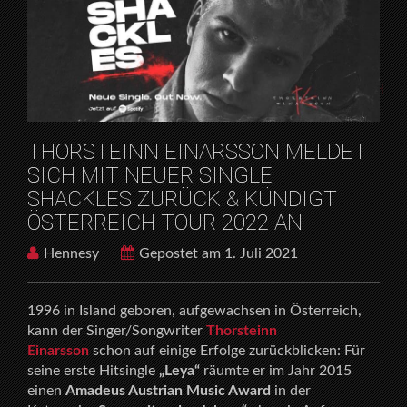
X
HOME
RELEASES
THORSTEINN EINARSSON MELDET SICH MIT NEUER
SINGLE SHACKLES ZURÜCK & KÜNDIGT ÖSTERREICH
TOUR 2022 AN
THORSTEINN EINARSSON MELDET
SICH MIT NEUER SINGLE
SHACKLES ZURÜCK & KÜNDIGT
ÖSTERREICH TOUR 2022 AN
Hennesy
Gepostet am 1. Juli 2021
1996 in Island geboren, aufgewachsen in Österreich,
kann der Singer/Songwriter
Thorsteinn
Einarsson
schon auf einige Erfolge zurückblicken: Für
seine erste Hitsingle
„Leya“
räumte er im Jahr 2015
einen
Amadeus Austrian Music Award
in der