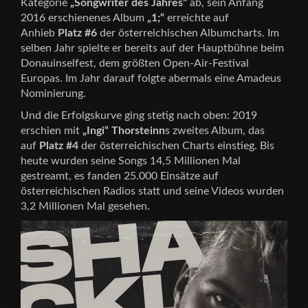
Kategorie
„Songwriter des Jahres“
ab, sein Anfang
2016 erschienenes Album
„1;“
erreichte auf
Anhieb
Platz #6
der österreichischen Albumcharts. Im
selben Jahr spielte er bereits auf der Hauptbühne beim
Donauinselfest, dem größten Open-Air-Festival
Europas. Im Jahr darauf folgte abermals eine Amadeus
Nominierung.
Und die Erfolgskurve ging stetig nach oben: 2019
erschien mit
„Ingi“
Thorsteinn
s zweites Album, das
auf
Platz #4
der österreichischen Charts einstieg. Bis
heute wurden seine Songs 14,5 Millionen Mal
gestreamt, es fanden 25.000 Einsätze auf
österreichischen Radios statt und seine Videos wurden
3,2 Millionen Mal gesehen.