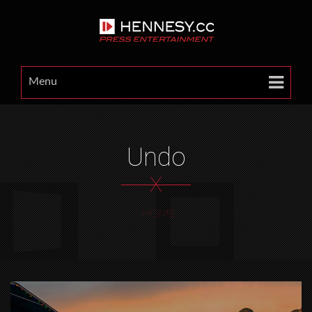
Menu
Undo
X
HOME