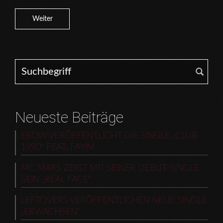
Weiter
Search for:
Neueste Beiträge
EBOW VERÖFFENTLICHT DIE SINGLE „CLUB
1990“ FEAT. FAYIM
MC MARS ZEIGT MIT SEINER DEBUT-SINGLE
SEIN „REAL FACE“
LEFTOVERS VERÖFFENTLICHEN NEUE SINGLE
„ERWACHSEN“