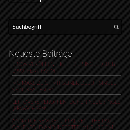
Search for:
Neueste Beiträge
EBOW VERÖFFENTLICHT DIE SINGLE „CLUB
1990“ FEAT. FAYIM
MC MARS ZEIGT MIT SEINER DEBUT-SINGLE
SEIN „REAL FACE“
LEFTOVERS VERÖFFENTLICHEN NEUE SINGLE
„ERWACHSEN“
ANNA TUR REMIXES „I’M ALIVE“ – THE PAUL
OAKENFOLD AND INFECTED MUSHROOM